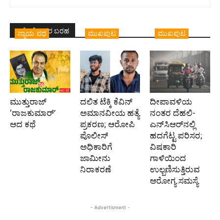
ಇದೇ ಲೇಖಕರ ಬರಹ
ನ್ಯಾಯ ಪಥ
ಮುಖಪುಟ
ಮುಖಪುಟ
ಮುತ್ತುರಾಜ್
ದಲಿತ ಟೆಕ್ಕಿ ಕೆವಿನ್
ದೀಪಾವಳಿಯ
‘ರಾಜಕುಮಾರ್‍’
ಅಮಾನವೀಯ ಹತ್ಯೆ
ನಂತರ ದೆಹಲಿ-
ಆದ ಕಥೆ
ಪ್ರಕರಣ; ಆರೋಪಿ
ಎನ್‌ಸಿಆರ್‌ನಲ್ಲಿ
ಪೊಲೀಸ್‌
ಹದಗೆಟ್ಟ ಪರಿಸರ;
ಅಧಿಕಾರಿಗೆ
ವಿಷಕಾರಿ
ಜಾಮೀನು
ಗಾಳಿಯಿಂದ
ನಿರಾಕರಣೆ
ಉಲ್ಬಣಿಸುತ್ತಿರುವ
ಆರೋಗ್ಯ ಸಮಸ್ಯೆ
- Advertisment -