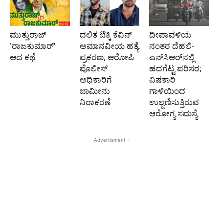
ಮುತ್ತುರಾಜ್
ದಲಿತ ಟೆಕ್ಕಿ ಕೆವಿನ್
ದೀಪಾವಳಿಯ
‘ರಾಜಕುಮಾರ್‍’
ಅಮಾನವೀಯ ಹತ್ಯೆ
ನಂತರ ದೆಹಲಿ-
ಆದ ಕಥೆ
ಪ್ರಕರಣ; ಆರೋಪಿ
ಎನ್‌ಸಿಆರ್‌ನಲ್ಲಿ
ಪೊಲೀಸ್‌
ಹದಗೆಟ್ಟ ಪರಿಸರ;
ಅಧಿಕಾರಿಗೆ
ವಿಷಕಾರಿ
ಜಾಮೀನು
ಗಾಳಿಯಿಂದ
ನಿರಾಕರಣೆ
ಉಲ್ಬಣಿಸುತ್ತಿರುವ
ಆರೋಗ್ಯ ಸಮಸ್ಯೆ
- Advertisment -