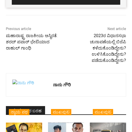
Previous article
Next article
ಮಹಾರಾಷ್ಟ್ರ ರಾಜಕೀಯ ಅಸ್ಥಿರತೆ:
2023ರ ವಿಧಾನಸಭಾ
ಶರದ್ ಪವಾರ್ ಭೇಟಿಯಾದ
ಚುನಾವಣೆಯಲ್ಲಿ ಬಿಜೆಪಿ
ರಾಹುಲ್ ಗಾಂಧಿ
ಕಳೆದುಕೊಂಡಿದ್ದೇನು?
ಉಳಿಸಿಕೊಂಡಿದ್ದೇನು?
ಪಡೆದುಕೊಂಡಿದ್ದೇನು?
ನಾನು ಗೌರಿ
ಇದೇ ಲೇಖಕರ ಬರಹ
ನ್ಯಾಯ ಪಥ
ಮುಖಪುಟ
ಮುಖಪುಟ