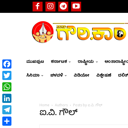
ಮುಖಪುಟ
ಕರ್ನಾಟಕ
ರಾಷ್ಟ್ರೀಯ
ಅಂತಾರಾಷ್ಟ್ರ
Facebook
ಸಿನಿಮಾ
ಚಳವಳಿ
ವಿಡಿಯೋ
ವಿಶ್ಲೇಷಣೆ
ದಲಿತ್
Twitter
WhatsApp
Home
Authors
Posts by ಐ.ವಿ. ಗೌಲ್
LinkedIn
ಐ.ವಿ. ಗೌಲ್
Telegram