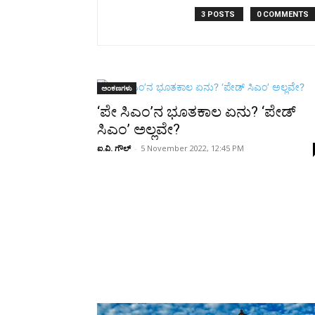
Share
3 POSTS
0 COMMENTS
ಅಂಕಣಗಳು
‘ಪೇ ಸಿಎಂ’ನ ಭೂತಕಾಲ ಏನು? ‘ಪೇಡ್
ಸಿಎಂ’ ಅಲ್ಲವೇ?
ಐ.ವಿ. ಗೌಲ್
-
5 November 2022, 12:45 PM