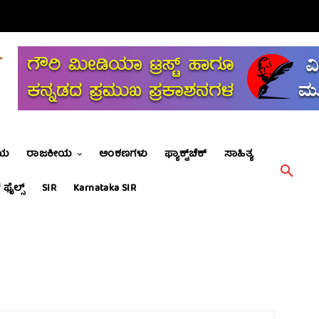
ೀಯ
ರಾಜಕೀಯ
ಅಂಕಣಗಳು
ಫ್ಯಾಕ್ಟ್‌ಚೆಕ್
ಸಾಹಿತ್ಯ
 ಫೈಲ್ಸ್
SIR
Karnataka SIR