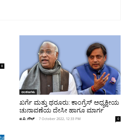
0
ಅಂಕಣಗಳು
ಖರ್ಗೆ ಮತ್ತು ಥರೂರು: ಕಾಂಗ್ರೆಸ್ ಅಧ್ಯಕ್ಷೀಯ
ಚುನಾವಣೆಯ ದೇಸೀ ಹಾಗೂ ಮಾರ್ಗ
ಐ.ವಿ. ಗೌಲ್
-
7 October 2022, 12:33 PM
0