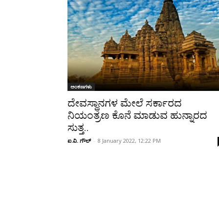
ಅಂಕಣಗಳು
ದೇವಸ್ಥಾನಗಳ ಮೇಲೆ ಸರ್ಕಾರದ
ನಿಯಂತ್ರಣ ಕೊನೆ ಮಾಡುವ ಹುನ್ನಾರದ
ಸುತ್ತ..
ಐ.ವಿ. ಗೌಲ್
-
8 January 2022, 12:22 PM