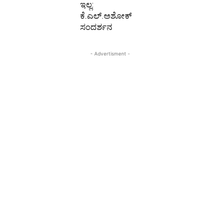
ಇಲ್ಲ:
ಕೆ.ಎಲ್.ಅಶೋಕ್
ಸಂದರ್ಶನ
- Advertisment -