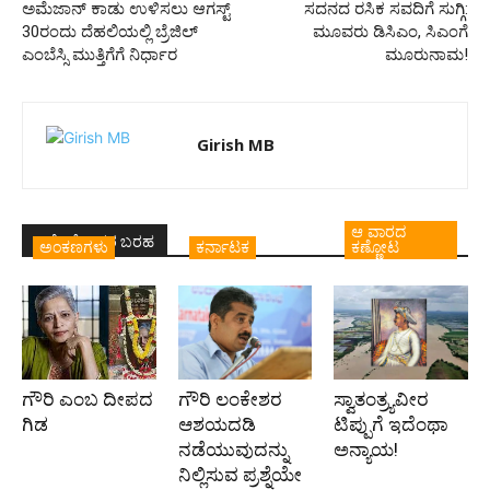
ಅಮೆಜಾನ್ ಕಾಡು ಉಳಿಸಲು ಆಗಸ್ಟ್
ಸದನದ ರಸಿಕ ಸವದಿಗೆ ಸುಗ್ಗಿ:
30ರಂದು ದೆಹಲಿಯಲ್ಲಿ ಬ್ರೆಜಿಲ್
ಮೂವರು ಡಿಸಿಎಂ, ಸಿಎಂಗೆ
ಎಂಬೆಸ್ಸಿ ಮುತ್ತಿಗೆಗೆ ನಿರ್ಧಾರ
ಮೂರುನಾಮ!
Girish MB
ಆ ವಾರದ
ಇದೇ ಲೇಖಕರ ಬರಹ
ಅಂಕಣಗಳು
ಕರ್ನಾಟಕ
ಕಣ್ಣೋಟ
ಗೌರಿ ಎಂಬ ದೀಪದ
ಗೌರಿ ಲಂಕೇಶರ
ಸ್ವಾತಂತ್ರ್ಯವೀರ
ಗಿಡ
ಆಶಯದಡಿ
ಟಿಪ್ಪುಗೆ ಇದೆಂಥಾ
ನಡೆಯುವುದನ್ನು
ಅನ್ಯಾಯ!
ನಿಲ್ಲಿಸುವ ಪ್ರಶ್ನೆಯೇ