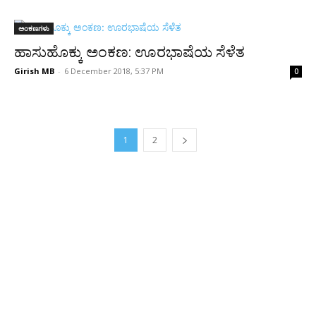
ಅಂಕಣಗಳು
ಹಾಸುಹೊಕ್ಕು ಅಂಕಣ: ಊರಭಾಷೆಯ ಸೆಳೆತ
Girish MB
-
6 December 2018, 5:37 PM
0
1
2