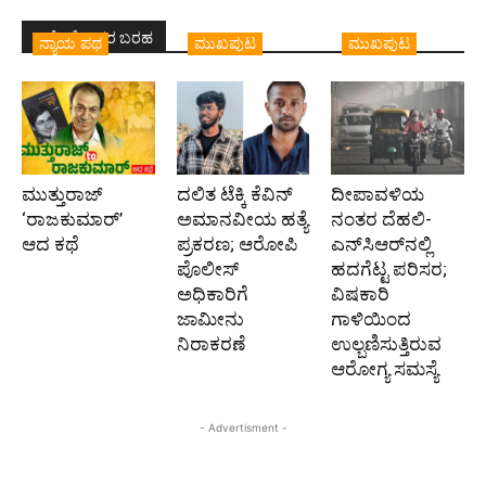
ಇದೇ ಲೇಖಕರ ಬರಹ
ನ್ಯಾಯ ಪಥ
ಮುಖಪುಟ
ಮುಖಪುಟ
ಮುತ್ತುರಾಜ್
ದಲಿತ ಟೆಕ್ಕಿ ಕೆವಿನ್
ದೀಪಾವಳಿಯ
‘ರಾಜಕುಮಾರ್‍’
ಅಮಾನವೀಯ ಹತ್ಯೆ
ನಂತರ ದೆಹಲಿ-
ಆದ ಕಥೆ
ಪ್ರಕರಣ; ಆರೋಪಿ
ಎನ್‌ಸಿಆರ್‌ನಲ್ಲಿ
ಪೊಲೀಸ್‌
ಹದಗೆಟ್ಟ ಪರಿಸರ;
ಅಧಿಕಾರಿಗೆ
ವಿಷಕಾರಿ
ಜಾಮೀನು
ಗಾಳಿಯಿಂದ
ನಿರಾಕರಣೆ
ಉಲ್ಬಣಿಸುತ್ತಿರುವ
ಆರೋಗ್ಯ ಸಮಸ್ಯೆ
- Advertisment -