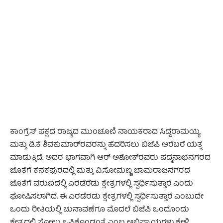
- Advertisement -
ಕಾಂಗ್ರೆಸ್ ಪಕ್ಷದ ರಾಜ್ಯದ ಮುಂಚೂಣಿ ನಾಯಕರಾದ ಸಿದ್ದರಾಮಯ್ಯ
ಮತ್ತು ಡಿ.ಕೆ ಶಿವಕುಮಾರ್‌ರವರನ್ನು ಹೆದರಿಸಲು ಬಿಜೆಪಿ ಅರೆಬರೆ ಯತ್ನ
ಮಾಡುತ್ತಿದೆ. ಅದರ ಭಾಗವಾಗಿ ಆರ್ ಅಶೋಕ್‌ರವರು ಪದ್ಮನಾಭನಗರದ
ಜೊತೆಗೆ ಕನಕಪುರದಲ್ಲಿ ಮತ್ತು ವಿ.ಸೋಮಣ್ಣ ಚಾಮರಾಜನಗರದ
ಜೊತೆಗೆ ವರುಣದಲ್ಲಿ ಎರಡೆರೆಡು ಕ್ಷೇತ್ರಗಳಲ್ಲಿ ಸ್ಪರ್ಧಿಸುತ್ತಾರೆ ಎಂದು
ಘೋಷಿಸಲಾಗಿದೆ. ಈ ಎರಡೆರಡು ಕ್ಷೇತ್ರಗಳಲ್ಲಿ ಸ್ಪರ್ಧಿಸುತ್ತಾರೆ ಎಂಬುದೇ
ಒಂದು ರೀತಿಯಲ್ಲಿ ಚುನಾವಣೆಗೂ ಮೊದಲೆ ಬಿಜೆಪಿ ಒಂದೊಂದು