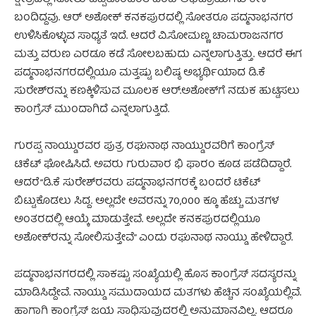
ಕ್ಷೇತ್ರದಲ್ಲಿ ಸೋಲು ಒಪ್ಪಿಕೊಂಡಂತೆ ಎಂಬ ಅಭಿಪ್ರಾಯಗಳು ಕೇಳಿ
ಬಂದಿದ್ದವು. ಆರ್ ಅಶೋಕ್ ಕನಕಪುರದಲ್ಲಿ ಸೋತರೂ ಪದ್ಮನಾಭನಗರ
ಉಳಿಸಿಕೊಳ್ಳುವ ಸಾಧ್ಯತೆ ಇದೆ. ಆದರೆ ವಿ.ಸೋಮಣ್ಣ ಚಾಮರಾಜನಗರ
ಮತ್ತು ವರುಣ ಎರಡೂ ಕಡೆ ಸೋಲಬಹುದು ಎನ್ನಲಾಗುತ್ತಿತ್ತು. ಆದರೆ ಈಗ
ಪದ್ಮನಾಭನಗರದಲ್ಲಿಯೂ ಮತ್ತಷ್ಟು ಬಲಿಷ್ಠ ಅಭ್ಯರ್ಥಿಯಾದ ಡಿ.ಕೆ
ಸುರೇಶ್‌ರನ್ನು ಕಣಕ್ಕಿಳಿಸುವ ಮೂಲಕ ಆರ್‌.ಅಶೋಕ್‌ಗೆ ನಡುಕ ಹುಟ್ಟಿಸಲು
ಕಾಂಗ್ರೆಸ್ ಮುಂದಾಗಿದೆ ಎನ್ನಲಾಗುತ್ತಿದೆ.
ಗುರಪ್ಪ ನಾಯ್ಡುರವರ ಪುತ್ರ ರಘುನಾಥ ನಾಯ್ಡುರವರಿಗೆ ಕಾಂಗ್ರೆಸ್
ಟಿಕೆಟ್ ಘೋಷಿಸಿದೆ. ಅವರು ಗುರುವಾರ ಭಿ ಫಾರಂ ಕೂಡ ಪಡೆದಿದ್ದಾರೆ.
ಆದರೆ “ಡಿ.ಕೆ ಸುರೇಶ್‌ರವರು ಪದ್ಮನಾಭನಗರಕ್ಕೆ ಬಂದರೆ ಟಿಕೆಟ್
ಬಿಟ್ಟುಕೊಡಲು ಸಿದ್ದ. ಅಲ್ಲದೇ ಅವರನ್ನು 70,000 ಕ್ಕೂ ಹೆಚ್ಚು ಮತಗಳ
ಅಂತರದಲ್ಲಿ ಆಯ್ಕೆ ಮಾಡುತ್ತೇವೆ. ಅಲ್ಲದೇ ಕನಕಪುರದಲ್ಲಿಯೂ
ಅಶೋಕ್‌ರನ್ನು ಸೋಲಿಸುತ್ತೇವೆ” ಎಂದು ರಘುನಾಥ ನಾಯ್ಡು ಹೇಳಿದ್ದಾರೆ.
ಪದ್ಮನಾಭನಗರದಲ್ಲಿ ಸಾಕಷ್ಟು ಸಂಖ್ಯೆಯಲ್ಲಿ ಹೊಸ ಕಾಂಗ್ರೆಸ್ ಸದಸ್ಯರನ್ನು
ಮಾಡಿಸಿದ್ದೇವೆ. ನಾಯ್ಡು ಸಮುದಾಯದ ಮತಗಳು ಹೆಚ್ಚಿನ ಸಂಖ್ಯೆಯಲ್ಲಿವೆ.
ಹಾಗಾಗಿ ಕಾಂಗ್ರೆಸ್ ಜಯ ಸಾಧಿಸುವುದರಲ್ಲಿ ಅನುಮಾನವಿಲ್ಲ. ಆದರೂ