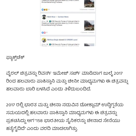
ಫ್ಯಾಕ್ಟ್‌ಚೆಕ್‌
ವೈರಲ್‌ ಚಿತ್ರವನ್ನು ರಿವರ್ಸ್ ಇಮೇಜ್ ಸರ್ಚ್ ಮಾಡಿದಾಗ ಜುಲೈ 2017
ರಿಂದ ಹಲವಾರು ಪಾಕಿಸ್ತಾನಿ ಮತ್ತು ಚೀನೀ ಮಾಧ್ಯಮಗಳು ಈ ಚಿತ್ರವನ್ನು
ಹಲವಾರು ಬಾರಿ ಬಳಸಿದೆ ಎಂದು ತಿಳಿದುಬಂದಿದೆ.
2017 ರಲ್ಲಿ ಭಾರತ ಮತ್ತು ಚೀನಾ ನಡುವಿನ ಡೋಕ್ಲಾಮ್ ಉದ್ವಿಗ್ನತೆಯ
ಸಮಯದಲ್ಲಿ ಹಲವಾರು ಪಾಕಿಸ್ತಾನಿ ಮಾಧ್ಯಮಗಳು ಈ ಚಿತ್ರವನ್ನು
ಪ್ರಕಟಿಸಿದ್ದು ‌ಆಗ “158 ಭಾರತೀಯ ಸೈನಿಕರನ್ನು ಚೀನಾದ ಸೇನೆಯು
ಹತ್ಯೆಗೈದಿದೆ” ಎಂದು ವರದಿ ಮಾಡಲಾಗಿತ್ತು.