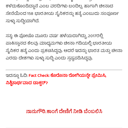
ಕಳೆದುಕೊಂಡಿದ್ದಾನೆ ಎಂಬ ವರದಿಗಳು ಬಂದಿಲ್ಲ. ಹಾಗಾಗಿ ಚೀನಾದ
ಸೇನೆಯಿಂದ 158 ಭಾರತೀಯ ಸೈನಿಕರನ್ನು ಹತ್ಯೆ ಎಂಬುದು ಸಂಪೂರ್ಣ
ಸುಳ್ಳು ಸುದ್ದಿಯಾಗಿದೆ.
ಸತ್ಯ: ಈ ಫೋಟೊ ಮೂರು ವರ್ಷ ಹಳೆಯದಾಗಿದ್ದು, 2017ರಲ್ಲಿ
ಪಾಕಿಸ್ತಾನದ ಕೆಲವು ಮಾಧ್ಯಮಗಳು ಚೀನಾ ಗಡಿಯಲ್ಲಿ ಭಾರತೀಯ
ಸೈನಿಕರ ಹತ್ಯೆ ಎಂದು ಪ್ರಕಟಿಸಿದ್ದವು. ಆದರೆ ಇದನ್ನು ಭಾರತ ಮತ್ತು ಚೀನಾ
ಎರಡು ದೇಶಗಳು ಸುಳ್ಳು ಸುದ್ದಿ ಎಂದು ಸ್ಪಷ್ಟಪಡಿಸಿದ್ದವು.
ಇದನ್ನೂ ಓದಿ:
Fact Check: ಕೊರೊನಾ ರೋಗಿಯನ್ನೇ ಪ್ರೇಮಿಸಿ,
ನಿಶ್ಚಿತಾರ್ಥವಾದ ಡಾಕ್ಟರ್?
ನಾನುಗೌರಿ.ಕಾಂಗೆ ದೇಣಿಗೆ ನೀಡಿ ಬೆಂಬಲಿಸಿ