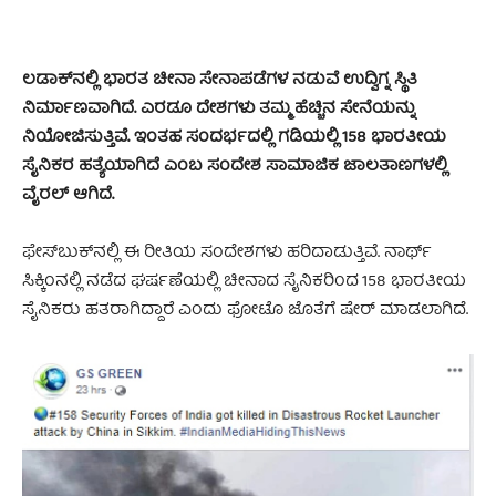
ಲಡಾಕ್‌ನಲ್ಲಿ ಭಾರತ ಚೀನಾ ಸೇನಾಪಡೆಗಳ ನಡುವೆ ಉದ್ವಿಗ್ನ ಸ್ಥಿತಿ
ನಿರ್ಮಾಣವಾಗಿದೆ. ಎರಡೂ ದೇಶಗಳು ತಮ್ಮ ಹೆಚ್ಚಿನ ಸೇನೆಯನ್ನು
ನಿಯೋಜಿಸುತ್ತಿವೆ. ಇಂತಹ ಸಂದರ್ಭದಲ್ಲಿ ಗಡಿಯಲ್ಲಿ 158 ಭಾರತೀಯ
ಸೈನಿಕರ ಹತ್ಯೆಯಾಗಿದೆ ಎಂಬ ಸಂದೇಶ ಸಾಮಾಜಿಕ ಜಾಲತಾಣಗಳಲ್ಲಿ
ವೈರಲ್‌ ಆಗಿದೆ.
ಫೇಸ್‌ಬುಕ್‌ನಲ್ಲಿ ಈ ರೀತಿಯ ಸಂದೇಶಗಳು ಹರಿದಾಡುತ್ತಿವೆ. ನಾರ್ಥ್
ಸಿಕ್ಕಿಂನಲ್ಲಿ ನಡೆದ ಘರ್ಷಣೆಯಲ್ಲಿ ಚೀನಾದ ಸೈನಿಕರಿಂದ 158 ಭಾರತೀಯ
ಸೈನಿಕರು ಹತರಾಗಿದ್ದಾರೆ ಎಂದು ಫೋಟೊ ಜೊತೆಗೆ ಷೇರ್ ಮಾಡಲಾಗಿದೆ.