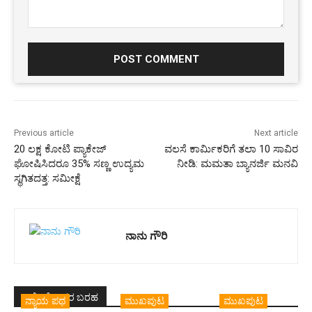
Comment:
Previous article
Next article
20 ಲಕ್ಷ ಕೋಟಿ ಪ್ಯಾಕೇಜ್‌‌
ವಲಸೆ ಕಾರ್ಮಿಕರಿಗೆ ತಲಾ 10 ಸಾವಿರ
ಘೋಷಿಸಿದರೂ 35% ಸಣ್ಣ ಉದ್ಯಮ
ನೀಡಿ: ಮಮತಾ ಬ್ಯಾನರ್ಜಿ ಮನವಿ
ಸ್ಥಗಿತದತ್ತ: ಸಮೀಕ್ಷೆ
ನಾನು ಗೌರಿ
ಇದೇ ಲೇಖಕರ ಬರಹ
ನ್ಯಾಯ ಪಥ
ಮುಖಪುಟ
ಮುಖಪುಟ