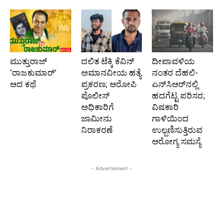
ಮುತ್ತುರಾಜ್
ದಲಿತ ಟೆಕ್ಕಿ ಕೆವಿನ್
ದೀಪಾವಳಿಯ
‘ರಾಜಕುಮಾರ್‍’
ಅಮಾನವೀಯ ಹತ್ಯೆ
ನಂತರ ದೆಹಲಿ-
ಆದ ಕಥೆ
ಪ್ರಕರಣ; ಆರೋಪಿ
ಎನ್‌ಸಿಆರ್‌ನಲ್ಲಿ
ಪೊಲೀಸ್‌
ಹದಗೆಟ್ಟ ಪರಿಸರ;
ಅಧಿಕಾರಿಗೆ
ವಿಷಕಾರಿ
ಜಾಮೀನು
ಗಾಳಿಯಿಂದ
ನಿರಾಕರಣೆ
ಉಲ್ಬಣಿಸುತ್ತಿರುವ
ಆರೋಗ್ಯ ಸಮಸ್ಯೆ
- Advertisment -