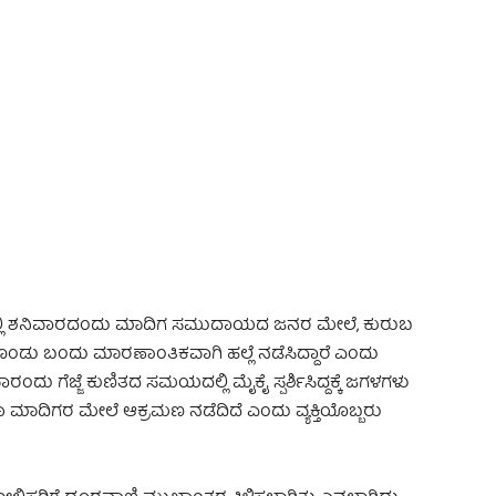
 Advertisement -
ದಲ್ಲಿ ಶನಿವಾರದಂದು ಮಾದಿಗ ಸಮುದಾಯದ ಜನರ ಮೇಲೆ, ಕುರುಬ
ಡು ಬಂದು ಮಾರಣಾಂತಿಕವಾಗಿ ಹಲ್ಲೆ ನಡೆಸಿದ್ದಾರೆ ಎಂದು
ು ಗೆಜ್ಜೆ ಕುಣಿತದ ಸಮಯದಲ್ಲಿ ಮೈಕೈ ಸ್ಪರ್ಶಿಸಿದ್ದಕ್ಕೆ ಜಗಳಗಳು
 ಮಾದಿಗರ ಮೇಲೆ ಆಕ್ರಮಣ ನಡೆದಿದೆ ಎಂದು ವ್ಯಕ್ತಿಯೊಬ್ಬರು