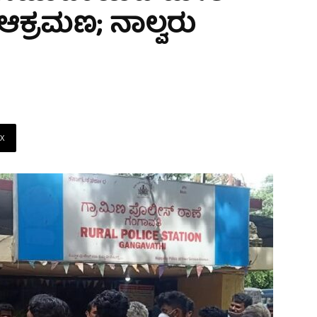
 ಆಕ್ರಮಣ; ನಾಲ್ವರು
X