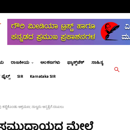
ೀಯ
ರಾಜಕೀಯ
ಅಂಕಣಗಳು
ಫ್ಯಾಕ್ಟ್‌ಚೆಕ್
ಸಾಹಿತ್ಯ
 ಫೈಲ್ಸ್
SIR
Karnataka SIR
ಟಿಕೊಂಡು ಆಕ್ರಮಣ; ನಾಲ್ವರು ಆಸ್ಪತ್ರೆಗೆ ದಾಖಲು
ಗ ಸಮುದಾಯದ ಮೇಲೆ