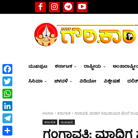
ಮುಖಪುಟ
ಕರ್ನಾಟಕ
ರಾಷ್ಟ್ರೀಯ
ಅಂತಾರಾಷ್ಟ್ರ
Facebook
ಸಿನಿಮಾ
ಚಳವಳಿ
ವಿಡಿಯೋ
ವಿಶ್ಲೇಷಣೆ
ದಲಿತ್
Twitter
WhatsApp
Home
ಕರ್ನಾಟಕ
ಗಂಗಾವತಿ: ಮಾದಿಗ ಸಮುದಾಯದ ಮೇಲೆ ಗುಂಪು ಕಟ್
LinkedIn
ಕರ್ನಾಟಕ
ಮುಖಪುಟ
Telegram
ಗಂಗಾವತಿ: ಮಾದಿ