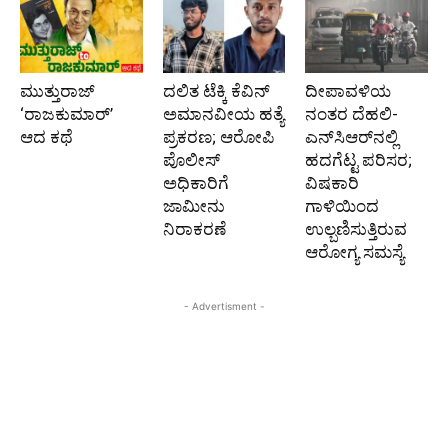
ಮುತ್ತುರಾಜ್
ದಲಿತ ಟೆಕ್ಕಿ ಕೆವಿನ್
ದೀಪಾವಳಿಯ
‘ರಾಜಕುಮಾರ್‍’
ಅಮಾನವೀಯ ಹತ್ಯೆ
ನಂತರ ದೆಹಲಿ-
ಆದ ಕಥೆ
ಪ್ರಕರಣ; ಆರೋಪಿ
ಎನ್‌ಸಿಆರ್‌ನಲ್ಲಿ
ಪೊಲೀಸ್‌
ಹದಗೆಟ್ಟ ಪರಿಸರ;
ಅಧಿಕಾರಿಗೆ
ವಿಷಕಾರಿ
ಜಾಮೀನು
ಗಾಳಿಯಿಂದ
ನಿರಾಕರಣೆ
ಉಲ್ಬಣಿಸುತ್ತಿರುವ
ಆರೋಗ್ಯ ಸಮಸ್ಯೆ
- Advertisment -