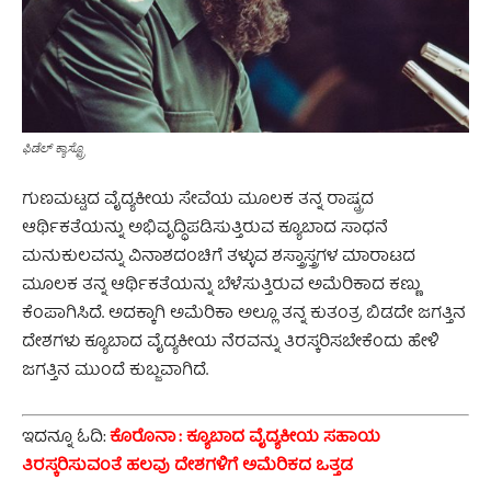
ಫಿಡೆಲ್‌ ಕ್ಯಾಸ್ಟ್ರೊ
ಗುಣಮಟ್ಟದ ವೈದ್ಯಕೀಯ ಸೇವೆಯ ಮೂಲಕ ತನ್ನ ರಾಷ್ಟ್ರದ
ಆರ್ಥಿಕತೆಯನ್ನು ಅಭಿವೃದ್ಧಿಪಡಿಸುತ್ತಿರುವ ಕ್ಯೂಬಾದ ಸಾಧನೆ
ಮನುಕುಲವನ್ನು ವಿನಾಶದಂಚಿಗೆ ತಳ್ಳುವ ಶಸ್ತ್ರಾಸ್ತ್ರಗಳ ಮಾರಾಟದ
ಮೂಲಕ ತನ್ನ ಆರ್ಥಿಕತೆಯನ್ನು ಬೆಳೆಸುತ್ತಿರುವ ಅಮೆರಿಕಾದ ಕಣ್ಣು
ಕೆಂಪಾಗಿಸಿದೆ. ಅದಕ್ಕಾಗಿ ಅಮೆರಿಕಾ ಅಲ್ಲೂ ತನ್ನ ಕುತಂತ್ರ ಬಿಡದೇ ಜಗತ್ತಿನ
ದೇಶಗಳು ಕ್ಯೂಬಾದ ವೈದ್ಯಕೀಯ ನೆರವನ್ನು ತಿರಸ್ಕರಿಸಬೇಕೆಂದು ಹೇಳಿ
ಜಗತ್ತಿನ ಮುಂದೆ ಕುಬ್ಜವಾಗಿದೆ.
ಇದನ್ನೂ ಓದಿ:
ಕೊರೊನಾ : ಕ್ಯೂಬಾದ ವೈದ್ಯಕೀಯ ಸಹಾಯ
ತಿರಸ್ಕರಿಸುವಂತೆ ಹಲವು ದೇಶಗಳಿಗೆ ಅಮೆರಿಕದ ಒತ್ತಡ