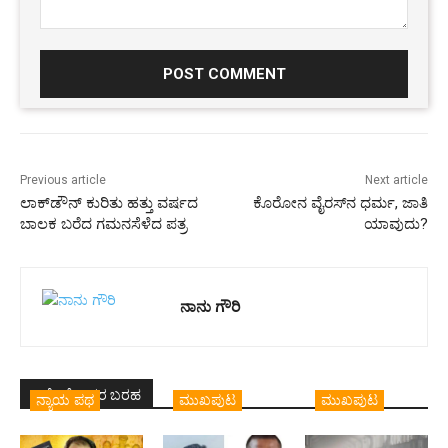
Comment:
Previous article
Next article
ಲಾಕ್‌ಡೌನ್‌ ಕುರಿತು ಹತ್ತು ವರ್ಷದ
ಕೊರೋನ ವೈರಸ್‌ನ ಧರ್ಮ, ಜಾತಿ
ಬಾಲಕ ಬರೆದ ಗಮನಸೆಳೆದ ಪತ್ರ
ಯಾವುದು?
ನಾನು ಗೌರಿ
ಇದೇ ಲೇಖಕರ ಬರಹ
ನ್ಯಾಯ ಪಥ
ಮುಖಪುಟ
ಮುಖಪುಟ