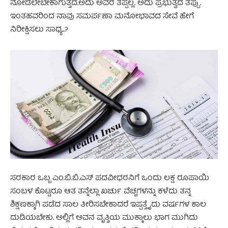
ನೋಡಲೇಬೇಕಾಗುತ್ತದೆ.‌ಅದು ಅವರ ತಪ್ಪಲ್ಲ. ಅದು ಪ್ರಭುತ್ವದ ತಪ್ಪು.
ಇಂತಹವರಿಂದ ನಾವು ಸಮರ್ಪಣಾ ಮನೋಭಾವದ ಸೇವೆ ಹೇಗೆ
ನಿರೀಕ್ಷಿಸಲು ಸಾಧ್ಯ..?
ಸರಕಾರ ಒಬ್ಬ ಎಂ.ಬಿ.ಬಿ.ಎಸ್ ಪದವೀಧರನಿಗೆ ಒಂದು ಲಕ್ಷ ರೂಪಾಯಿ
ಸಂಬಳ ಕೊಟ್ಟರೂ ಆತ ತನ್ನೆಲ್ಲಾ ಖರ್ಚು ವೆಚ್ಚಗಳನ್ನು ಕಳೆದು ತನ್ನ
ಶಿಕ್ಷಣಕ್ಕಾಗಿ ಪಡೆದ ಸಾಲ ತೀರಿಸಬೇಕಾದರೆ ಇಪ್ಪತ್ತೈದು ವರ್ಷಗಳ ಕಾಲ
ದುಡಿಯಬೇಕು. ಅಲ್ಲಿಗೆ ಅವನ ವೃತ್ತಿಯ ಮುಕ್ಕಾಲು ಭಾಗ ಮುಗಿದು