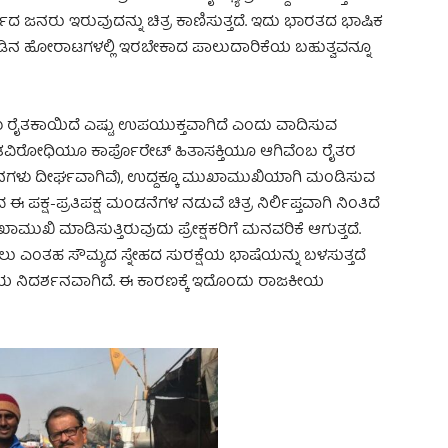
ಮದ ಜನರು ಇರುವುದನ್ನು ಚಿತ್ರ ಕಾಣಿಸುತ್ತದೆ. ಇದು ಭಾರತದ ಭಾಷಿಕ
, ನಾಡಿನ ಹೋರಾಟಗಳಲ್ಲಿ ಇರಬೇಕಾದ ಪಾಲುದಾರಿಕೆಯ ಬಹುತ್ವವನ್ನೂ
ಿಗಳು ರೈತಕಾಯಿದೆ ಎಷ್ಟು ಉಪಯುಕ್ತವಾಗಿದೆ ಎಂದು ವಾದಿಸುವ
ು ರೈತವಿರೋಧಿಯೂ ಕಾರ್ಪೊರೇಟ್ ಹಿತಾಸಕ್ತಿಯೂ ಆಗಿವೆಂಬ ರೈತರ
ಶನಗಳು ದೀರ್ಘವಾಗಿವೆ), ಉದ್ದಕ್ಕೂ ಮುಖಾಮುಖಿಯಾಗಿ ಮಂಡಿಸುವ
ಈ ಪಕ್ಷ-ಪ್ರತಿಪಕ್ಷ ಮಂಡನೆಗಳ ನಡುವೆ ಚಿತ್ರ ನಿರ್ಲಿಪ್ತವಾಗಿ ನಿಂತಿದೆ
ುಖಾಮುಖಿ ಮಾಡಿಸುತ್ತಿರುವುದು ಪ್ರೇಕ್ಷಕರಿಗೆ ಮನವರಿಕೆ ಆಗುತ್ತದೆ.
ಿಸಲು ಎಂತಹ ಸೌಮ್ಯದ ಸ್ನೇಹದ ಸುರಕ್ಷೆಯ ಭಾಷೆಯನ್ನು ಬಳಸುತ್ತದೆ
 ನಿದರ್ಶನವಾಗಿದೆ. ಈ ಕಾರಣಕ್ಕೆ ಇದೊಂದು ರಾಜಕೀಯ