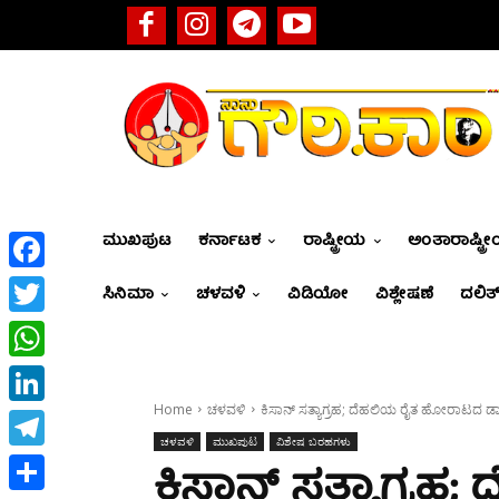
ಮುಖಪುಟ
ಕರ್ನಾಟಕ
ರಾಷ್ಟ್ರೀಯ
ಅಂತಾರಾಷ್ಟ್ರ
Facebook
ಸಿನಿಮಾ
ಚಳವಳಿ
ವಿಡಿಯೋ
ವಿಶ್ಲೇಷಣೆ
ದಲಿತ್
Twitter
WhatsApp
Home
ಚಳವಳಿ
ಕಿಸಾನ್ ಸತ್ಯಾಗ್ರಹ; ದೆಹಲಿಯ ರೈತ ಹೋರಾಟದ ಡಾ
LinkedIn
ಚಳವಳಿ
ಮುಖಪುಟ
ವಿಶೇಷ ಬರಹಗಳು
Telegram
ಕಿಸಾನ್ ಸತ್ಯಾಗ್ರ