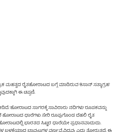
 Advertisement -
 ಮಹತ್ವದ ರೈತಹೋರಾಟದ ಬಗ್ಗೆ ಮಾಡಿರುವ ‘ಕಿಸಾನ್ ಸತ್ಯಾಗ್ರಹ’
ುವುದಕ್ಕಾಗಿ ಈ ಟಿಪ್ಪಣಿ.
ೋಡಿದೆ. ‘ಹೋರಾಟದ ಸಾಗರಕ್ಕೆ ಸಾವಿರಾರು ನದಿಗಳು’ ರೂಪಕವನ್ನು
ರೆಬೇರೆ ಹೋರಾಟದ ಧಾರೆಗಳು ಸೇರಿ ರೂಪುಗೊಂಡ ದೆಹಲಿ ರೈತ
ಹೋರಾಟದಲ್ಲಿ ಭಾರತದ ಸಿಖ್ಖರ ಧಾರೆಯೇ ಪ್ರಧಾನವಾದುದು.
ನೆಗಳ ಬಳಕೆಯಾದ ಬಾವುಟಗಳ ವರ್ಣವೈವಿಧ್ಯವು ಎದ್ದು ತೋರುತ್ತದೆ. ಈ