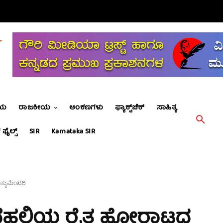
ೀಯ
ರಾಜಕೀಯ
ಅಂಕಣಗಳು
ಫ್ಯಾಕ್ಟ್‌ಚೆಕ್
ಸಾಹಿತ್ಯ
 ಫೈಲ್ಸ್
SIR
Karnataka SIR
ಕ್ಯುಮೆಂಟರಿ
ಹ; ದೆಹಲಿಯ ರೈತ ಹೋರಾಟದ