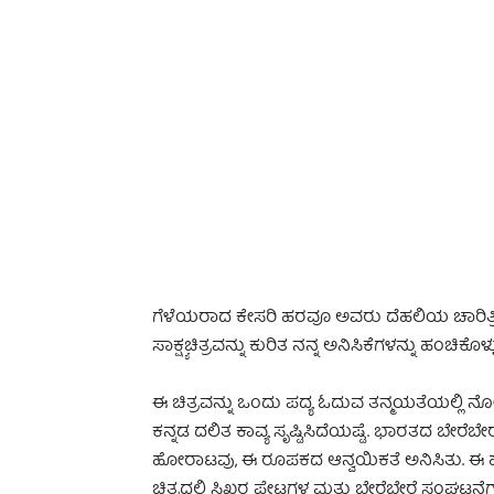
-
ಗೆಳೆಯರಾದ ಕೇಸರಿ ಹರವೂ ಅವರು ದೆಹಲಿಯ ಚಾರಿತ್ರಿಕ
ಸಾಕ್ಷ್ಯಚಿತ್ರವನ್ನು ಕುರಿತ ನನ್ನ ಅನಿಸಿಕೆಗಳನ್ನು ಹಂಚಿಕೊಳ್ಳ
ಈ ಚಿತ್ರವನ್ನು ಒಂದು ಪದ್ಯ ಓದುವ ತನ್ಮಯತೆಯಲ್ಲಿ ನ
ಕನ್ನಡ ದಲಿತ ಕಾವ್ಯ ಸೃಷ್ಟಿಸಿದೆಯಷ್ಟೆ. ಭಾರತದ ಬೇ
ಹೋರಾಟವು, ಈ ರೂಪಕದ ಆನ್ವಯಿಕತೆ ಅನಿಸಿತು. ಈ 
ಚಿತ್ರದಲ್ಲಿ ಸಿಖ್ಖರ ಪೇಟಗಳ ಮತ್ತು ಬೇರೆಬೇರೆ ಸಂಘಟ