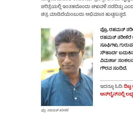
ಚರಿತ್ರೆಯಲ್ಲಿ ಇಂತಹದೊಂದು ಚಳುವಳಿ ನಡೆದಿತ್ತು 
ಚಿತ್ರ ಮಾಡಿದೆಯೆಂಬುದು ಅಭಿಮಾನ ಹುಟ್ಟಿಸುತ್ತದೆ.
ಪ್ರೊ. ರಹಮತ್ ತರೀ
ರಹಮತ್ ತರೀಕೆರೆ 
ಸೂಫಿಗಳು, ಗುರುಪ
ಸೌಹಾರ್ದ ಬದುಕಿನ 
ವಿಮರ್ಶಾ ಸಂಕಲನ ’ಕ
ಗೌರವ ಸಂದಿದೆ.
ಇದನ್ನೂ ಓದಿ:
ದಿಟ್
ಆನ್‌ಲೈನ್‌ನಲ್ಲಿ ಲಭ್
ಪ್ರೊ. ರಹಮತ್ ತರೀಕೆರೆ