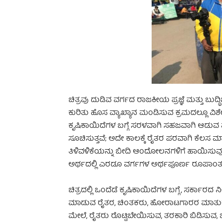
ಚಿತ್ರವು ದುಡಿವ ವರ್ಗದ ರಾಜಕೀಯ ಪ್ರಜ್ಞೆ ಮತ್ತು ಬುದ್ಧ
ಕುರಿತು ಹೊಸ ವ್ಯಾಖ್ಯಾನ ಮಂಡಿಸುವ ಕ್ರಮದಲ್ಲೂ ವಿಶೇ
ಕೃಷಿಕಾಯಿದೆಗಳ ಬಗ್ಗೆ ಸರಳವಾಗಿ ಸಹಜವಾಗಿ ಆಡು
ಸೂಚಿಸುತ್ತವೆ; ಅದೇ ಕಾಲಕ್ಕೆ ರೈತರ ಪರವಾಗಿ ಕೆಲಸ ಮ
ತಿಳಿವಳಿಕೆಯನ್ನು ಬೀದಿ ಆಂದೋಲನಗಳಿಗೆ ಹಾಯಿಸುವುದ
ಅರ್ಥದಲ್ಲಿ ಎರಡೂ ವರ್ಗಗಳ ಅರ್ಥಪೂರ್ಣ ರೂಪಾಂತರದ 
ಚಿತ್ರದಲ್ಲಿ ಒಂದೆಡೆ ಕೃಷಿಕಾಯಿದೆಗಳ ಬಗ್ಗೆ, ಸರ್ಕಾರದ 
ಮಾಡುವ ರೈತರ, ಚಿಂತಕರು, ಹೋರಾಟಗಾರರ ಮಾತುಕತ
ಮೇಲೆ, ರೈತರು ರೊಟ್ಟಿಬೇಯಿಸುವ, ತರಕಾರಿ ಬಿಡಿಸುವ, 