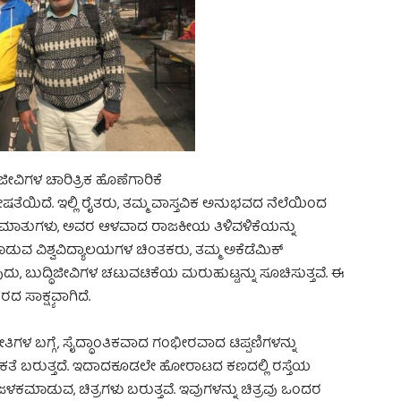
ಿಜೀವಿಗಳ ಚಾರಿತ್ರಿಕ ಹೊಣೆಗಾರಿಕೆ
ಷತೆಯಿದೆ. ಇಲ್ಲಿ ರೈತರು, ತಮ್ಮ ವಾಸ್ತವಿಕ ಅನುಭವದ ನೆಲೆಯಿಂದ
ವ ಮಾತುಗಳು, ಅವರ ಆಳವಾದ ರಾಜಕೀಯ ತಿಳಿವಳಿಕೆಯನ್ನು
ಾಡುವ ವಿಶ್ವವಿದ್ಯಾಲಯಗಳ ಚಿಂತಕರು, ತಮ್ಮ ಅಕೆಡೆಮಿಕ್
ು, ಬುದ್ಧಿಜೀವಿಗಳ ಚಟುವಟಿಕೆಯ ಮರುಹುಟ್ಟನ್ನು ಸೂಚಿಸುತ್ತವೆ. ಈ
ಸಾಕ್ಷ್ಯವಾಗಿದೆ.
ನೀತಿಗಳ ಬಗ್ಗೆ, ಸೈದ್ಧಾಂತಿಕವಾದ ಗಂಭೀರವಾದ ಟಿಪ್ಪಣಿಗಳನ್ನು
ೆ ಬರುತ್ತದೆ. ಇದಾದಕೂಡಲೇ ಹೋರಾಟದ ಕಣದಲ್ಲಿ ರಸ್ತೆಯ
ಜಳಕಮಾಡುವ, ಚಿತ್ರಗಳು ಬರುತ್ತವೆ. ಇವುಗಳನ್ನು ಚಿತ್ರವು ಒಂದರ