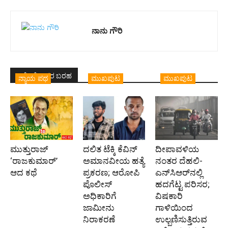
ನಾನು ಗೌರಿ
ಇದೇ ಲೇಖಕರ ಬರಹ
ನ್ಯಾಯ ಪಥ
ಮುಖಪುಟ
ಮುಖಪುಟ
ಮುತ್ತುರಾಜ್
ದಲಿತ ಟೆಕ್ಕಿ ಕೆವಿನ್
ದೀಪಾವಳಿಯ
‘ರಾಜಕುಮಾರ್‍’
ಅಮಾನವೀಯ ಹತ್ಯೆ
ನಂತರ ದೆಹಲಿ-
ಆದ ಕಥೆ
ಪ್ರಕರಣ; ಆರೋಪಿ
ಎನ್‌ಸಿಆರ್‌ನಲ್ಲಿ
ಪೊಲೀಸ್‌
ಹದಗೆಟ್ಟ ಪರಿಸರ;
ಅಧಿಕಾರಿಗೆ
ವಿಷಕಾರಿ
ಜಾಮೀನು
ಗಾಳಿಯಿಂದ
ನಿರಾಕರಣೆ
ಉಲ್ಬಣಿಸುತ್ತಿರುವ