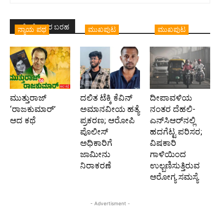
ಇದೇ ಲೇಖಕರ ಬರಹ
ನ್ಯಾಯ ಪಥ
ಮುಖಪುಟ
ಮುಖಪುಟ
ಮುತ್ತುರಾಜ್
ದಲಿತ ಟೆಕ್ಕಿ ಕೆವಿನ್
ದೀಪಾವಳಿಯ
‘ರಾಜಕುಮಾರ್‍’
ಅಮಾನವೀಯ ಹತ್ಯೆ
ನಂತರ ದೆಹಲಿ-
ಆದ ಕಥೆ
ಪ್ರಕರಣ; ಆರೋಪಿ
ಎನ್‌ಸಿಆರ್‌ನಲ್ಲಿ
ಪೊಲೀಸ್‌
ಹದಗೆಟ್ಟ ಪರಿಸರ;
ಅಧಿಕಾರಿಗೆ
ವಿಷಕಾರಿ
ಜಾಮೀನು
ಗಾಳಿಯಿಂದ
ನಿರಾಕರಣೆ
ಉಲ್ಬಣಿಸುತ್ತಿರುವ
ಆರೋಗ್ಯ ಸಮಸ್ಯೆ
- Advertisment -