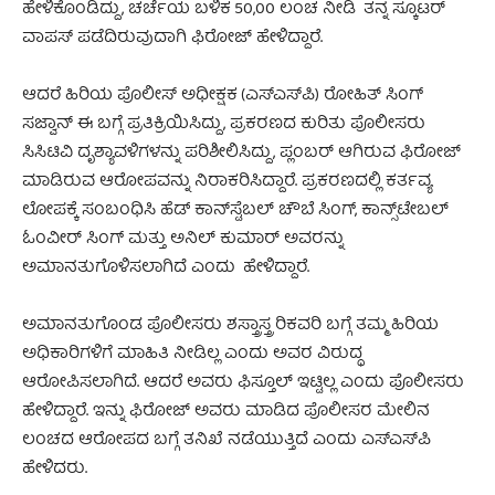
ಹೇಳಿಕೊಂಡಿದ್ದು, ಚರ್ಚೆಯ ಬಳಿಕ 50,00 ಲಂಚ ನೀಡಿ ತನ್ನ ಸ್ಕೂಟರ್
ವಾಪಸ್ ಪಡೆದಿರುವುದಾಗಿ ಫಿರೋಜ್‌ ಹೇಳಿದ್ದಾರೆ.
ಆದರೆ ಹಿರಿಯ ಪೊಲೀಸ್ ಅಧೀಕ್ಷಕ (ಎಸ್‌ಎಸ್‌ಪಿ) ರೋಹಿತ್ ಸಿಂಗ್
ಸಜ್ವಾನ್ ಈ ಬಗ್ಗೆ ಪ್ರತಿಕ್ರಿಯಿಸಿದ್ದು, ಪ್ರಕರಣದ ಕುರಿತು ಪೊಲೀಸರು
ಸಿಸಿಟಿವಿ ದೃಶ್ಯಾವಳಿಗಳನ್ನು ಪರಿಶೀಲಿಸಿದ್ದು, ಪ್ಲಂಬರ್ ಆಗಿರುವ ಫಿರೋಜ್
ಮಾಡಿರುವ ಆರೋಪವನ್ನು ನಿರಾಕರಿಸಿದ್ದಾರೆ. ಪ್ರಕರಣದಲ್ಲಿ ಕರ್ತವ್ಯ
ಲೋಪಕ್ಕೆ ಸಂಬಂಧಿಸಿ ಹೆಡ್ ಕಾನ್‌ಸ್ಟೆಬಲ್ ಚೌಬೆ ಸಿಂಗ್, ಕಾನ್ಸ್‌ಟೇಬಲ್
ಓಂವೀರ್ ಸಿಂಗ್ ಮತ್ತು ಅನಿಲ್ ಕುಮಾರ್ ಅವರನ್ನು
ಅಮಾನತುಗೊಳಿಸಲಾಗಿದೆ ಎಂದು ಹೇಳಿದ್ದಾರೆ.
ಅಮಾನತುಗೊಂಡ ಪೊಲೀಸರು ಶಸ್ತ್ರಾಸ್ತ್ರ ರಿಕವರಿ ಬಗ್ಗೆ ತಮ್ಮ ಹಿರಿಯ
ಅಧಿಕಾರಿಗಳಿಗೆ ಮಾಹಿತಿ ನೀಡಿಲ್ಲ ಎಂದು ಅವರ ವಿರುದ್ಧ
ಆರೋಪಿಸಲಾಗಿದೆ. ಆದರೆ ಅವರು ಫಿಸ್ತೂಲ್ ಇಟ್ಟಿಲ್ಲ ಎಂದು ಪೊಲೀಸರು
ಹೇಳಿದ್ದಾರೆ. ಇನ್ನು ಫಿರೋಜ್ ಅವರು ಮಾಡಿದ ಪೊಲೀಸರ ಮೇಲಿನ
ಲಂಚದ ಆರೋಪದ ಬಗ್ಗೆ ತನಿಖೆ ನಡೆಯುತ್ತಿದೆ ಎಂದು ಎಸ್‌ಎಸ್‌ಪಿ
ಹೇಳಿದರು.