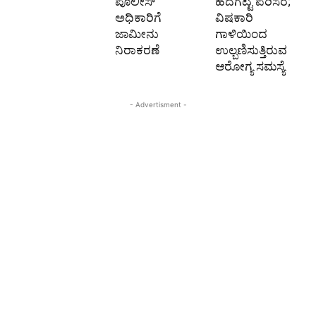
ಪೊಲೀಸ್‌
ಹದಗೆಟ್ಟ ಪರಿಸರ;
ಅಧಿಕಾರಿಗೆ
ವಿಷಕಾರಿ
ಜಾಮೀನು
ಗಾಳಿಯಿಂದ
ನಿರಾಕರಣೆ
ಉಲ್ಬಣಿಸುತ್ತಿರುವ
ಆರೋಗ್ಯ ಸಮಸ್ಯೆ
- Advertisment -