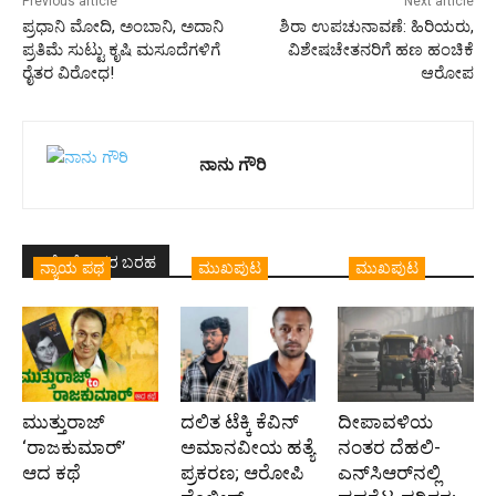
Previous article
Next article
ಪ್ರಧಾನಿ ಮೋದಿ, ಅಂಬಾನಿ, ಅದಾನಿ
ಶಿರಾ ಉಪಚುನಾವಣೆ: ಹಿರಿಯರು,
ಪ್ರತಿಮೆ ಸುಟ್ಟು ಕೃಷಿ ಮಸೂದೆಗಳಿಗೆ
ವಿಶೇಷಚೇತನರಿಗೆ ಹಣ ಹಂಚಿಕೆ
ರೈತರ ವಿರೋಧ!
ಆರೋಪ
ನಾನು ಗೌರಿ
ಇದೇ ಲೇಖಕರ ಬರಹ
ನ್ಯಾಯ ಪಥ
ಮುಖಪುಟ
ಮುಖಪುಟ
ಮುತ್ತುರಾಜ್
ದಲಿತ ಟೆಕ್ಕಿ ಕೆವಿನ್
ದೀಪಾವಳಿಯ
‘ರಾಜಕುಮಾರ್‍’
ಅಮಾನವೀಯ ಹತ್ಯೆ
ನಂತರ ದೆಹಲಿ-
ಆದ ಕಥೆ
ಪ್ರಕರಣ; ಆರೋಪಿ
ಎನ್‌ಸಿಆರ್‌ನಲ್ಲಿ