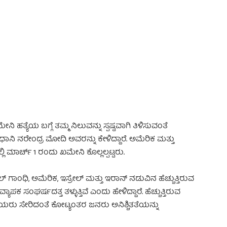
 Advertisement -
ಯೆಯ ಬಗ್ಗೆ ತಮ್ಮ ನಿಲುವನ್ನು ಸ್ಪಷ್ಟವಾಗಿ ತಿಳಿಸುವಂತೆ
ಿ ನರೇಂದ್ರ ಮೋದಿ ಅವರನ್ನು ಕೇಳಿದ್ದಾರೆ. ಅಮೆರಿಕ ಮತ್ತು
 ಮಾರ್ಚ್ 1 ರಂದು ಖಮೇನಿ ಕೊಲ್ಲಲ್ಪಟ್ಟರು.
ಾಂಧಿ, ಅಮೆರಿಕ, ಇಸ್ರೇಲ್ ಮತ್ತು ಇರಾನ್ ನಡುವಿನ ಹೆಚ್ಚುತ್ತಿರುವ
ಪಕ ಸಂಘರ್ಷದತ್ತ ತಳ್ಳುತ್ತಿವೆ ಎಂದು ಹೇಳಿದ್ದಾರೆ. ಹೆಚ್ಚುತ್ತಿರುವ
ಾರತೀಯರು ಸೇರಿದಂತೆ ಕೋಟ್ಯಂತರ ಜನರು ಅನಿಶ್ಚಿತತೆಯನ್ನು