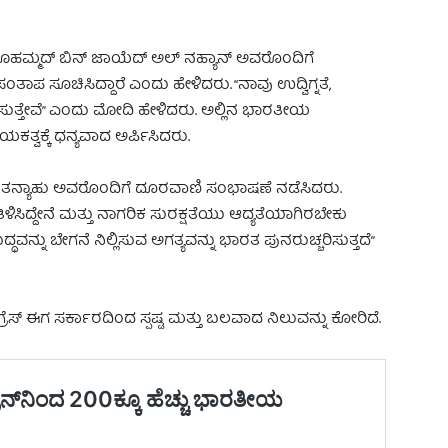
ಹಮ್ಮದ್ ಬಿನ್ ಜಾಯೆದ್ ಅಲ್ ನಹ್ಯಾನ್ ಅವರೊಂದಿಗೆ
ಪ ಸೂಚಿಸಿದ್ದಾರೆ ಎಂದು ಹೇಳಿದರು. “ನಾವು ಉದ್ವಿಗ್ನತೆ,
ಂಬಲಿಸುತ್ತೇವೆ” ಎಂದು ಮೋದಿ ಹೇಳಿದರು. ಅಲ್ಲಿನ ಭಾರತೀಯ
್ವಕ್ಕೆ ಧನ್ಯವಾದ ಅರ್ಪಿಸಿದರು.
ೆತನ್ಯಾಹು ಅವರೊಂದಿಗೆ ದೂರವಾಣಿ ಸಂಭಾಷಣೆ ನಡೆಸಿದರು.
ಿಳಿಸಿದ್ದೇನೆ ಮತ್ತು ನಾಗರಿಕ ಸುರಕ್ಷತೆಯು ಆದ್ಯತೆಯಾಗಿರಬೇಕು
ಧವನ್ನು ಬೇಗನೆ ನಿಲ್ಲಿಸುವ ಅಗತ್ಯವನ್ನು ಭಾರತ ಪುನರುಚ್ಚರಿಸುತ್ತದೆ”
ಕಾಂಗ್ರೆಸ್ ಈಗ ಸರ್ಕಾರದಿಂದ ಸ್ಪಷ್ಟ ಮತ್ತು ಬಲವಾದ ನಿಲುವನ್ನು ಕೋರಿದೆ.