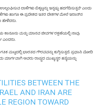
್ಲಂಘಿಸುವ ದಾಳಿಗಳು ಬಿಕ್ಕಟ್ಟನ್ನು ಇನ್ನಷ್ಟು ಹದಗೆಡಿಸುತ್ತವೆ” ಎಂದು
ದಾಳಿಗಳು ಹಾಗೂ ಈ ಪ್ರದೇಶದ ಇತರ ದೇಶಗಳ ಮೇಲೆ ಇರಾನ್‌ನ
 ಹೇಳಿದರು.
್ರೀಯ ಕಾನೂನು ಮತ್ತು ಮಾನವ ಜೀವಗಳ ರಕ್ಷಣೆಯಲ್ಲಿ ನಾವು
ು” ಎಂದರು.
 ಮಟ್ಟದಲ್ಲಿ ಭಾರತದ ಗೌರವವನ್ನು ಕುಗ್ಗಿಸುತ್ತದೆ. ಪ್ರಧಾನಿ ಮೋದಿ
ದು ಮಾರ್ಗವಾಗಿ ಅವರು ರಾಷ್ಟ್ರದ ಮುಖ್ಯಸ್ಥರ ಹತ್ಯೆಯನ್ನು
ILITIES BETWEEN THE
SRAEL AND IRAN ARE
LE REGION TOWARD