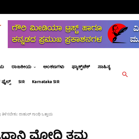
ೀಯ
ರಾಜಕೀಯ
ಅಂಕಣಗಳು
ಫ್ಯಾಕ್ಟ್‌ಚೆಕ್
ಸಾಹಿತ್ಯ
 ಫೈಲ್ಸ್
SIR
Karnataka SIR
ುವು ತಿಳಿಸಬೇಕು: ರಾಹುಲ್ ಗಾಂಧಿ ಒತ್ತಾಯ
ಪ್ರಧಾನಿ ಮೋದಿ ತಮ್ಮ