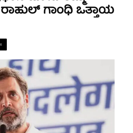
: ರಾಹುಲ್ ಗಾಂಧಿ ಒತ್ತಾಯ
X