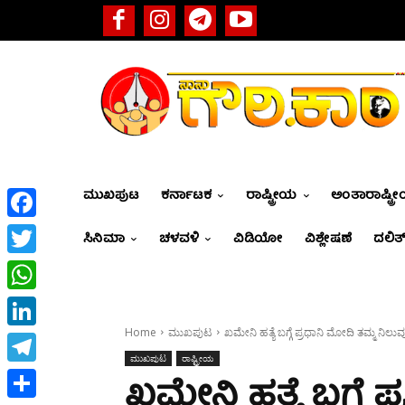
ಮುಖಪುಟ
ಕರ್ನಾಟಕ
ರಾಷ್ಟ್ರೀಯ
ಅಂತಾರಾಷ್ಟ್ರ
Facebook
ಸಿನಿಮಾ
ಚಳವಳಿ
ವಿಡಿಯೋ
ವಿಶ್ಲೇಷಣೆ
ದಲಿತ್
Twitter
WhatsApp
Home
ಮುಖಪುಟ
ಖಮೇನಿ ಹತ್ಯೆ ಬಗ್ಗೆ ಪ್ರಧಾನಿ ಮೋದಿ ತಮ್ಮ ನಿಲ
LinkedIn
ಮುಖಪುಟ
ರಾಷ್ಟ್ರೀಯ
Telegram
ಖಮೇನಿ ಹತ್ಯೆ ಬಗ್ಗೆ 