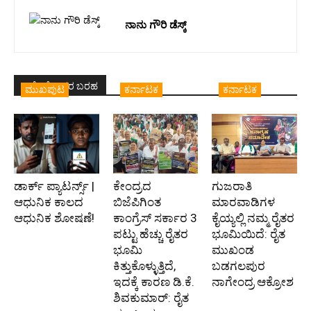
ನಾನು ಗೌರಿ ಡೆಸ್ಕ್
ಇದೇ ಲೇಖಕರ ಬರಹ
ಮುಖಪುಟ
ಕರ್ನಾಟಕ
ಕರ್ನಾಟಕ
ಡಾರ್ಕ್ ಪ್ಯಾಟರ್ನ್ಸ್ |
ಕೇಂದ್ರದ
ಗುಜರಾತಿ
ಆಧುನಿಕ ಕಾಲದ
ಬಿಜೆಪಿಗಿಂತ
ಮಾರವಾಡಿಗಳ
ಆಧುನಿಕ ಶೋಷಣೆ!
ಕಾಂಗ್ರೆಸ್‌ ಸರ್ಕಾರ 3
ಕೈಯ್ಯಲ್ಲಿ ನಮ್ಮ ರೈತರ
ಪಟ್ಟು ಹೆಚ್ಚು ರೈತರ
ಭೂಮಿಯಿದೆ: ರೈತ
ಭೂಮಿ
ಮುಖಂಡ
ಕಿತ್ತುಕೊಳ್ಳುತ್ತಿದೆ,
ಬಡಗಲಪುರ
ಇದಕ್ಕೆ ಕಾರಣ ಡಿ.ಕೆ.
ನಾಗೇಂದ್ರ ಆಕ್ರೋಶ
ಶಿವಕುಮಾರ್: ರೈತ