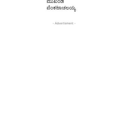
ಮುಖಂಡ
ವೆಂಕಟಾಚಲಯ್ಯ
- Advertisment -