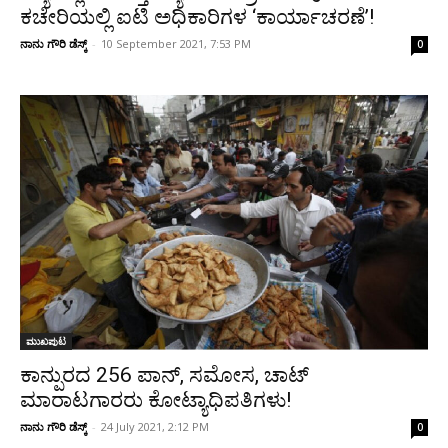
ಕಚೇರಿಯಲ್ಲಿ ಐಟಿ ಅಧಿಕಾರಿಗಳ ‘ಕಾರ್ಯಾಚರಣೆ’!
ನಾನು ಗೌರಿ ಡೆಸ್ಕ್
-
10 September 2021, 7:53 PM
0
ಮುಖಪುಟ
ಕಾನ್ಪುರದ 256 ಪಾನ್, ಸಮೋಸ, ಚಾಟ್
ಮಾರಾಟಗಾರರು ಕೋಟ್ಯಾಧಿಪತಿಗಳು!
ನಾನು ಗೌರಿ ಡೆಸ್ಕ್
-
24 July 2021, 2:12 PM
0