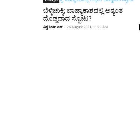
Share
ಬೆಳ್ಳಿಚುಕ್ಕಿ; ಬಾಹ್ಯಾಕಾಶದಲ್ಲಿ ಅತ್ಯಂತ
ದೊಡ್ಡದಾದ ಸ್ಫೋಟ?
ವಿಶ್ವ ಕೀರ್ತಿ ಎಸ್
-
26 August 2021, 11:20 AM