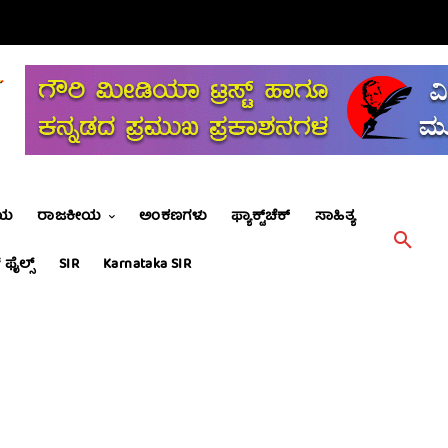
ೀಯ
ರಾಜಕೀಯ
ಅಂಕಣಗಳು
ಫ್ಯಾಕ್ಟ್‌ಚೆಕ್
ಸಾಹಿತ್ಯ
 ಫೈಲ್ಸ್
SIR
Karnataka SIR