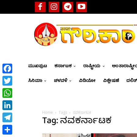
ಮುಖಪುಟ
ಕರ್ನಾಟಕ
ರಾಷ್ಟ್ರೀಯ
ಅಂತಾರಾಷ್ಟ್ರ
Facebook
ಸಿನಿಮಾ
ಚಳವಳಿ
ವಿಡಿಯೋ
ವಿಶ್ಲೇಷಣೆ
ದಲಿತ್
Twitter
WhatsApp
Home
Tags
ನವಕರ್ನಾಟಕ
LinkedIn
Tag: ನವಕರ್ನಾಟಕ
Telegram