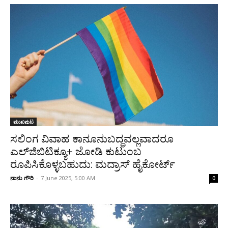
ಮುಖಪುಟ
ಸಲಿಂಗ ವಿವಾಹ ಕಾನೂನುಬದ್ಧವಲ್ಲವಾದರೂ
ಎಲ್‌ಜಿಬಿಟಿಕ್ಯೂ+ ಜೋಡಿ ಕುಟುಂಬ
ರೂಪಿಸಿಕೊಳ್ಳಬಹುದು: ಮದ್ರಾಸ್ ಹೈಕೋರ್ಟ್
ನಾನು ಗೌರಿ
-
7 June 2025, 5:00 AM
0