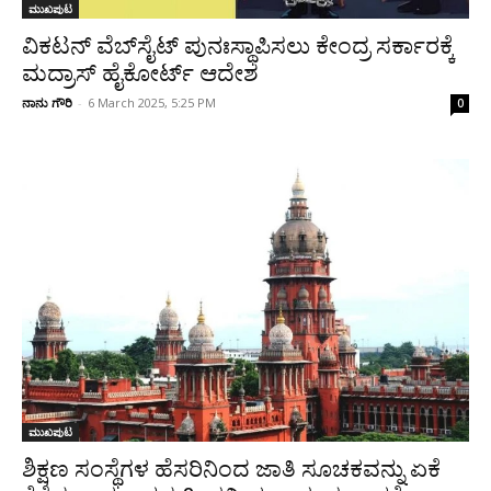
ಮುಖಪುಟ
ವಿಕಟನ್‌ ವೆಬ್‌ಸೈಟ್ ಪುನಃಸ್ಥಾಪಿಸಲು ಕೇಂದ್ರ ಸರ್ಕಾರಕ್ಕೆ
ಮದ್ರಾಸ್ ಹೈಕೋರ್ಟ್ ಆದೇಶ
ನಾನು ಗೌರಿ
-
6 March 2025, 5:25 PM
0
ಮುಖಪುಟ
ಶಿಕ್ಷಣ ಸಂಸ್ಥೆಗಳ ಹೆಸರಿನಿಂದ ಜಾತಿ ಸೂಚಕವನ್ನು ಏಕೆ