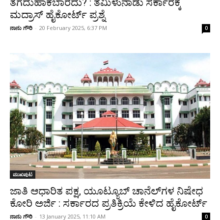
ತೆಗೆದುಹಾಕಬಾರದು? : ತಮಿಳುನಾಡು ಸರ್ಕಾರಕ್ಕೆ
ಮದ್ರಾಸ್ ಹೈಕೋರ್ಟ್ ಪ್ರಶ್ನೆ
ನಾನು ಗೌರಿ
-
20 February 2025, 6:37 PM
0
ಮುಖಪುಟ
ಜಾತಿ ಆಧಾರಿತ ಪಕ್ಷ, ಯೂಟ್ಯೂಬ್ ಚಾನೆಲ್‌ಗಳ ನಿಷೇಧ
ಕೋರಿ ಅರ್ಜಿ : ಸರ್ಕಾರದ ಪ್ರತಿಕ್ರಿಯೆ ಕೇಳಿದ ಹೈಕೋರ್ಟ್
ನಾನು ಗೌರಿ
-
13 January 2025, 11:10 AM
0