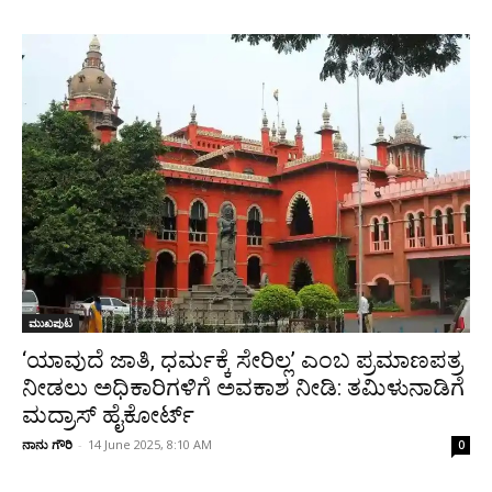
ಮುಖಪುಟ
‘ಯಾವುದೆ ಜಾತಿ, ಧರ್ಮಕ್ಕೆ ಸೇರಿಲ್ಲ’ ಎಂಬ ಪ್ರಮಾಣಪತ್ರ
ನೀಡಲು ಅಧಿಕಾರಿಗಳಿಗೆ ಅವಕಾಶ ನೀಡಿ: ತಮಿಳುನಾಡಿಗೆ
ಮದ್ರಾಸ್ ಹೈಕೋರ್ಟ್
ನಾನು ಗೌರಿ
-
14 June 2025, 8:10 AM
0