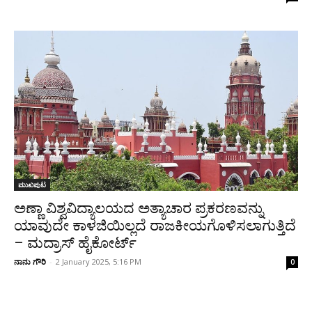
ಮುಖಪುಟ
ಅಣ್ಣಾ ವಿಶ್ವವಿದ್ಯಾಲಯದ ಅತ್ಯಾಚಾರ ಪ್ರಕರಣವನ್ನು
ಯಾವುದೇ ಕಾಳಜಿಯಿಲ್ಲದೆ ರಾಜಕೀಯಗೊಳಿಸಲಾಗುತ್ತಿದೆ
– ಮದ್ರಾಸ್ ಹೈಕೋರ್ಟ್
ನಾನು ಗೌರಿ
-
2 January 2025, 5:16 PM
0