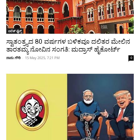
ದಲಿತ್ ಫೈಲ್ಸ್
ಸ್ವಾತಂತ್ರ್ಯದ 80 ವರ್ಷಗಳ ಬಳಿಕವೂ ದಲಿತರ ಮೇಲಿನ
ತಾರತಮ್ಯ ನೋವಿನ ಸಂಗತಿ: ಮದ್ರಾಸ್ ಹೈಕೋರ್ಟ್
ನಾನು ಗೌರಿ
-
15 May 2025, 7:21 PM
0