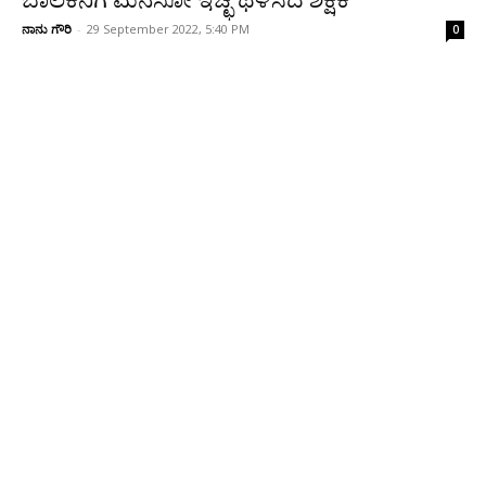
ಬಾಲಕನಿಗೆ ಮನಸೋ ಇಚ್ಛೆ ಥಳಿಸಿದ ಶಿಕ್ಷಕ
ನಾನು ಗೌರಿ
-
29 September 2022, 5:40 PM
0