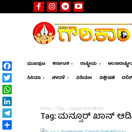
ಮುಖಪುಟ
ಕರ್ನಾಟಕ
ರಾಷ್ಟ್ರೀಯ
ಅಂತಾರಾಷ್ಟ್ರ
Facebook
ಸಿನಿಮಾ
ಚಳವಳಿ
ವಿಡಿಯೋ
ವಿಶ್ಲೇಷಣೆ
ದಲಿತ್
Twitter
WhatsApp
Home
Tags
ಮನ್ಸೂರ್ ಖಾನ್ ಆಡಿಯೋ
LinkedIn
Tag: ಮನ್ಸೂರ್ ಖಾನ್ ಆ
Telegram