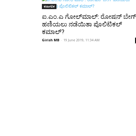
Share
ಕರ್ನಾಟಕ
ಐ.ಎಂ.ಎ ಗೋಲ್‍ಮಾಲ್: ರೋಷನ್ ಬೇಗ್
ಹಣಿಯಲು ನಡೆಯಿತಾ ಪೊಲಿಟಿಕಲ್
ಕಮಾಲ್?
Girish MB
-
19 June 2019, 11:34 AM