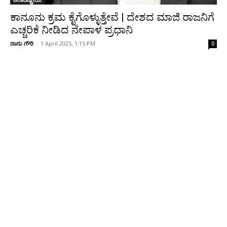
ಅಂತರಾಷ್ಟ್ರೀಯ
ಕಾನೂನು ಕ್ರಮ ಕೈಗೊಳ್ಳುತ್ತೇವೆ | ದೇಶದ ಮಾಜಿ ರಾಜನಿಗೆ
ಎಚ್ಚರಿಕೆ ನೀಡಿದ ನೇಪಾಳ ಪ್ರಧಾನಿ
ನಾನು ಗೌರಿ
-
1 April 2025, 1:15 PM
0