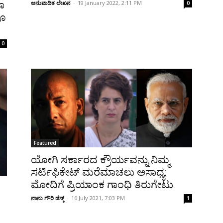
ಅನುವಾದಿತ ಲೇಖನ
-
19 January 2022, 2:11 PM
ೂ
0
ವೂ
0
Featured
ಯೋಗಿ ಸರ್ಕಾರದ ಕ್ರೌರ್ಯವನ್ನು ನಿಮ್ಮ
ಸರ್ಟಿಫಿಕೇಟ್‌ ಮರೆಮಾಚಲು ಅಸಾಧ್ಯ:
ಮೋದಿಗೆ ಪ್ರಿಯಾಂಕ ಗಾಂಧಿ ತಿರುಗೇಟು
ನಾನು ಗೌರಿ ಡೆಸ್ಕ್
-
16 July 2021, 7:03 PM
1