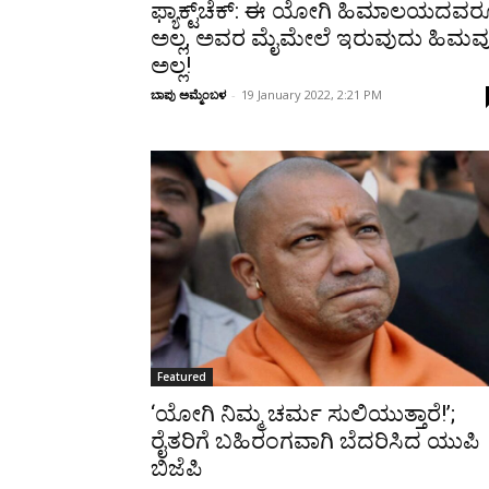
ಫ್ಯಾಕ್ಟ್‌ಚೆಕ್‌: ಈ ಯೋಗಿ ಹಿಮಾಲಯದವರ
ಅಲ್ಲ, ಅವರ ಮೈಮೇಲೆ ಇರುವುದು ಹಿಮ
ಅಲ್ಲ!
ಬಾಪು ಅಮ್ಮೆಂಬಳ
-
19 January 2022, 2:21 PM
Featured
‘ಯೋಗಿ ನಿಮ್ಮ ಚರ್ಮ ಸುಲಿಯುತ್ತಾರೆ!’;
ರೈತರಿಗೆ ಬಹಿರಂಗವಾಗಿ ಬೆದರಿಸಿದ ಯುಪಿ
ಬಿಜೆಪಿ