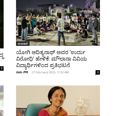
ಮುಖಪುಟ
ಯೋಗಿ ಆದಿತ್ಯನಾಥ್ ಅವರ ‘ಉರ್ದು
್ಧ
ವಿರೋಧಿ’ ಹೇಳಿಕೆ: ಮೌಲಾನಾ ವಿವಿಯ
ವಿದ್ಯಾರ್ಥಿಗಳಿಂದ ಪ್ರತಿಭಟನೆ
0
ನಾನು ಗೌರಿ
-
27 February 2025, 11:32 AM
0