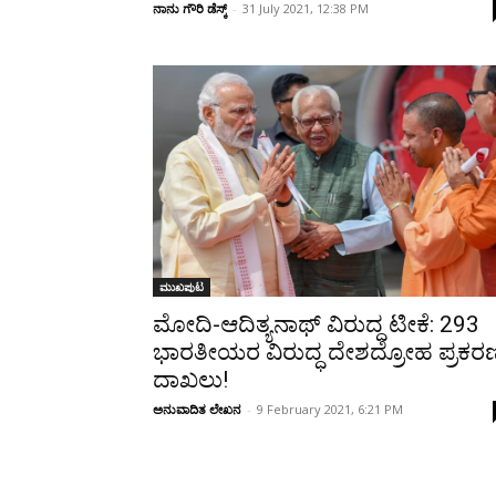
ನಾನು ಗೌರಿ ಡೆಸ್ಕ್
-
31 July 2021, 12:38 PM
ಮುಖಪುಟ
ಮೋದಿ-ಆದಿತ್ಯನಾಥ್ ವಿರುದ್ದ ಟೀಕೆ: 293
ಭಾರತೀಯರ ವಿರುದ್ಧ ದೇಶದ್ರೋಹ ಪ್ರಕರ
ದಾಖಲು!
ಅನುವಾದಿತ ಲೇಖನ
-
9 February 2021, 6:21 PM