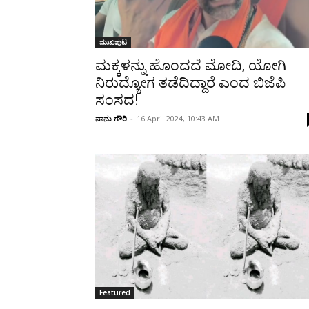
ಮುಖಪುಟ
ಮಕ್ಕಳನ್ನು ಹೊಂದದೆ ಮೋದಿ, ಯೋಗಿ
ನಿರುದ್ಯೋಗ ತಡೆದಿದ್ದಾರೆ ಎಂದ ಬಿಜೆಪಿ
ಸಂಸದ!
ನಾನು ಗೌರಿ
-
16 April 2024, 10:43 AM
Featured