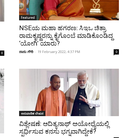
Featured
NSEಯ ಮಹಾ ಹಗರಣ: ಸಿಇಒ ಚಿತ್ರಾ
ರಾಮಕೃಷ್ಣರನ್ನು ಕೈಗೊಂಬೆ ಮಾಡಿಕೊಂಡಿದ್ದ
‘ಯೋಗಿ’ ಯಾರು?
ನಾನು ಗೌರಿ
-
19 February 2022, 4:37 PM
0
0
ಅನುವಾದಿತ ಲೇಖನ
ವಿಶ್ಲೇಷಣೆ: ಆದಿತ್ಯನಾಥ್‌‌ ಅಯೋಧ್ಯೆಯಲ್ಲಿ
ಸ್ಪರ್ಧಿಸುವ ಕನಸು ಭಗ್ನವಾಗಿದ್ದೇಕೆ?