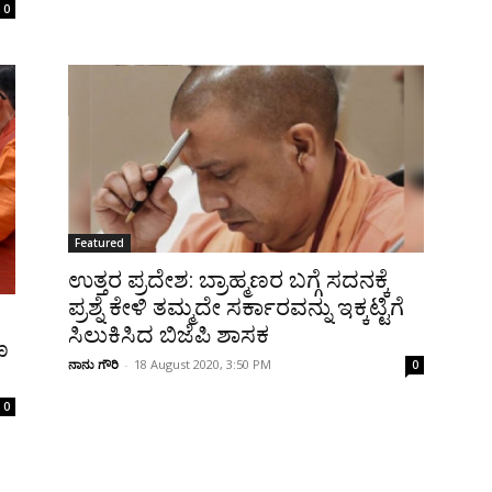
0
Featured
ಉತ್ತರ ಪ್ರದೇಶ: ಬ್ರಾಹ್ಮಣರ ಬಗ್ಗೆ ಸದನಕ್ಕೆ
ಪ್ರಶ್ನೆ ಕೇಳಿ ತಮ್ಮದೇ ಸರ್ಕಾರವನ್ನು ಇಕ್ಕಟ್ಟಿಗೆ
ಸಿಲುಕಿಸಿದ ಬಿಜೆಪಿ ಶಾಸಕ
ಣ
ನಾನು ಗೌರಿ
-
18 August 2020, 3:50 PM
0
0