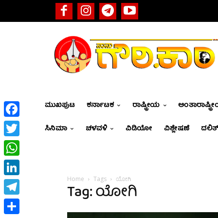
ಮುಖಪುಟ
ಕರ್ನಾಟಕ
ರಾಷ್ಟ್ರೀಯ
ಅಂತಾರಾಷ್ಟ್ರ
Facebook
ಸಿನಿಮಾ
ಚಳವಳಿ
ವಿಡಿಯೋ
ವಿಶ್ಲೇಷಣೆ
ದಲಿತ್
Twitter
WhatsApp
Home
Tags
ಯೋಗಿ
LinkedIn
Tag: ಯೋಗಿ
Telegram