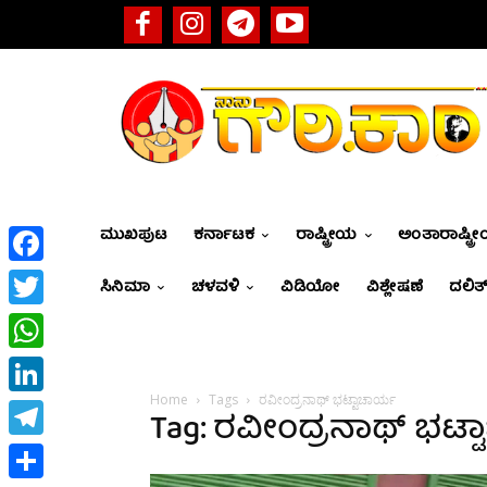
ಮುಖಪುಟ
ಕರ್ನಾಟಕ
ರಾಷ್ಟ್ರೀಯ
ಅಂತಾರಾಷ್ಟ್ರ
Facebook
ಸಿನಿಮಾ
ಚಳವಳಿ
ವಿಡಿಯೋ
ವಿಶ್ಲೇಷಣೆ
ದಲಿತ್
Twitter
WhatsApp
Home
Tags
ರವೀಂದ್ರನಾಥ್ ಭಟ್ಟಾಚಾರ್ಯ
LinkedIn
Tag: ರವೀಂದ್ರನಾಥ್ ಭಟ್
Telegram