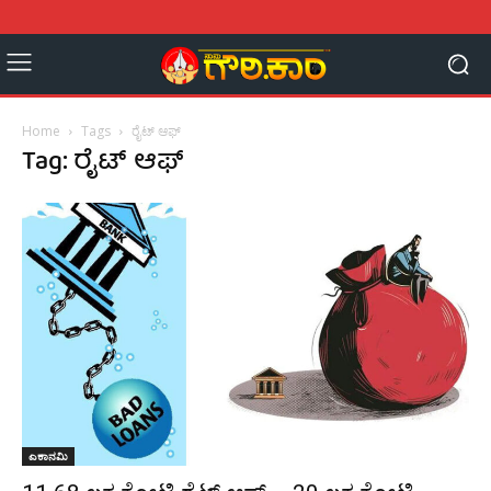
Home
Tags
ರೈಟ್ ಆಫ್
Tag: ರೈಟ್ ಆಫ್
ಎಕಾನಮಿ