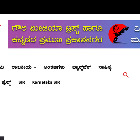
ೀಯ
ರಾಜಕೀಯ
ಅಂಕಣಗಳು
ಫ್ಯಾಕ್ಟ್‌ಚೆಕ್
ಸಾಹಿತ್ಯ
 ಫೈಲ್ಸ್
SIR
Karnataka SIR