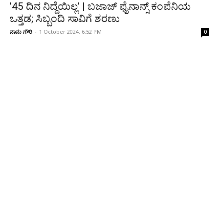
’45 ದಿನ ನಿದ್ದೆಯಿಲ್ಲ’ | ಬಜಾಜ್ ಫೈನಾನ್ಸ್‌ ಕಂಪೆನಿಯ
ಒತ್ತಡ; ಸಿಬ್ಬಂದಿ ಸಾವಿಗೆ ಶರಣು
ನಾನು ಗೌರಿ
-
1 October 2024, 6:52 PM
0