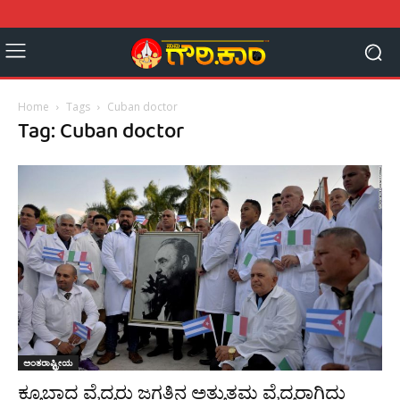
Home
Tags
Cuban doctor
Tag: Cuban doctor
ಅಂತರಾಷ್ಟ್ರೀಯ
ಕ್ಯೂಬಾದ ವೈದ್ಯರು ಜಗತ್ತಿನ ಅತ್ಯುತ್ತಮ ವೈದ್ಯರಾಗಿದ್ದು