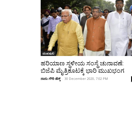
Share
ಮುಖಪುಟ
ಹರಿಯಾಣ ಸ್ಥಳೀಯ ಸಂಸ್ಥೆ ಚುನಾವಣೆ:
ಬಿಜೆಪಿ ಮೈತ್ರಿಕೂಟಕ್ಕೆ ಭಾರಿ ಮುಖಭಂಗ
ನಾನು ಗೌರಿ ಡೆಸ್ಕ್
-
30 December 2020, 7:02 PM