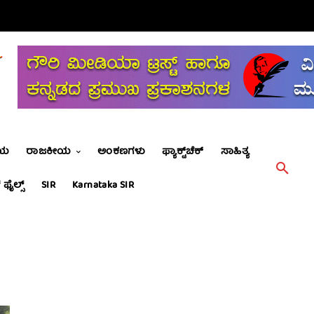
ೀಯ
ರಾಜಕೀಯ
ಅಂಕಣಗಳು
ಫ್ಯಾಕ್ಟ್‌ಚೆಕ್
ಸಾಹಿತ್ಯ
 ಫೈಲ್ಸ್
SIR
Karnataka SIR