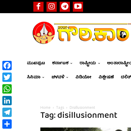
ಮುಖಪುಟ
ಕರ್ನಾಟಕ
ರಾಷ್ಟ್ರೀಯ
ಅಂತಾರಾಷ್ಟ್ರ
Facebook
ಸಿನಿಮಾ
ಚಳವಳಿ
ವಿಡಿಯೋ
ವಿಶ್ಲೇಷಣೆ
ದಲಿತ್
Twitter
WhatsApp
Home
Tags
Disillusionment
LinkedIn
Tag: disillusionment
Telegram