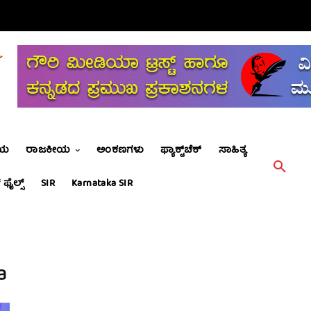
ೀಯ
ರಾಜಕೀಯ
ಅಂಕಣಗಳು
ಫ್ಯಾಕ್ಟ್‌ಚೆಕ್
ಸಾಹಿತ್ಯ
 ಫೈಲ್ಸ್
SIR
Karnataka SIR
a