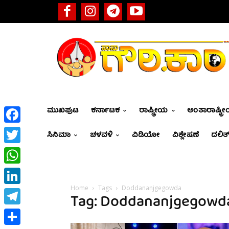
ಮುಖಪುಟ
ಕರ್ನಾಟಕ
ರಾಷ್ಟ್ರೀಯ
ಅಂತಾರಾಷ್ಟ್ರ
Facebook
ಸಿನಿಮಾ
ಚಳವಳಿ
ವಿಡಿಯೋ
ವಿಶ್ಲೇಷಣೆ
ದಲಿತ್
Twitter
WhatsApp
Home
Tags
Doddananjgegowda
LinkedIn
Tag: Doddananjgegowd
Telegram