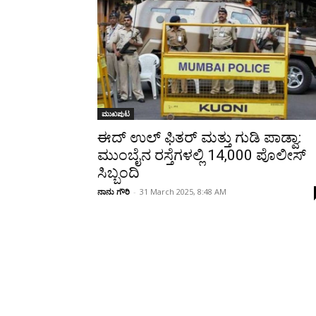
Share
ಮುಖಪುಟ
ಈದ್ ಉಲ್ ಫಿತರ್ ಮತ್ತು ಗುಡಿ ಪಾಡ್ವಾ:
ಮುಂಬೈನ ರಸ್ತೆಗಳಲ್ಲಿ 14,000 ಪೊಲೀಸ್
ಸಿಬ್ಬಂದಿ
ನಾನು ಗೌರಿ
-
31 March 2025, 8:48 AM