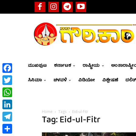
ಮುಖಪುಟ
ಕರ್ನಾಟಕ
ರಾಷ್ಟ್ರೀಯ
ಅಂತಾರಾಷ್ಟ್ರ
Facebook
ಸಿನಿಮಾ
ಚಳವಳಿ
ವಿಡಿಯೋ
ವಿಶ್ಲೇಷಣೆ
ದಲಿತ್
Twitter
WhatsApp
Home
Tags
Eid-ul-Fitr
LinkedIn
Tag: Eid-ul-Fitr
Telegram