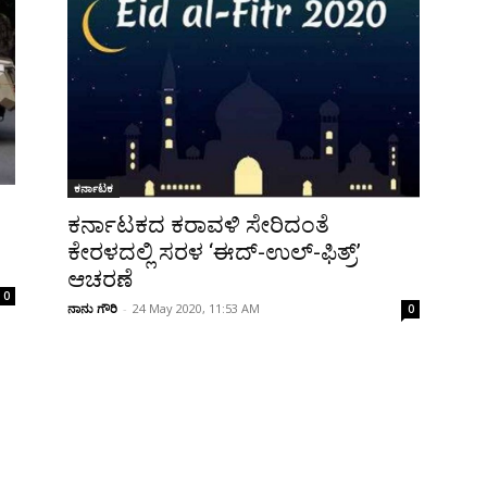
ಕರ್ನಾಟಕ
ಕರ್ನಾಟಕದ ಕರಾವಳಿ ಸೇರಿದಂತೆ
ಕೇರಳದಲ್ಲಿ ಸರಳ ‘ಈದ್-ಉಲ್-ಫಿತ್ರ್’
ಆಚರಣೆ
0
ನಾನು ಗೌರಿ
-
24 May 2020, 11:53 AM
0