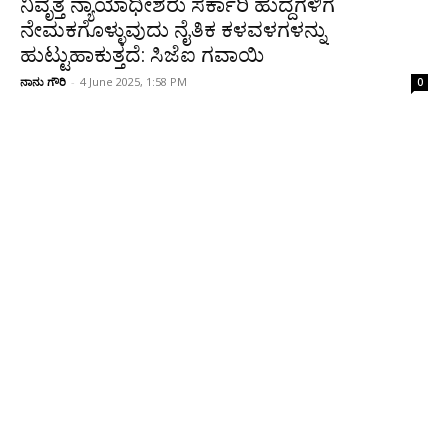
ನಿವೃತ್ತ ನ್ಯಾಯಾಧೀಶರು ಸರ್ಕಾರಿ ಹುದ್ದೆಗಳಿಗೆ
ನೇಮಕಗೊಳ್ಳುವುದು ನೈತಿಕ ಕಳವಳಗಳನ್ನು
ಹುಟ್ಟುಹಾಕುತ್ತದೆ: ಸಿಜೆಐ ಗವಾಯಿ
ನಾನು ಗೌರಿ
-
4 June 2025, 1:58 PM
0