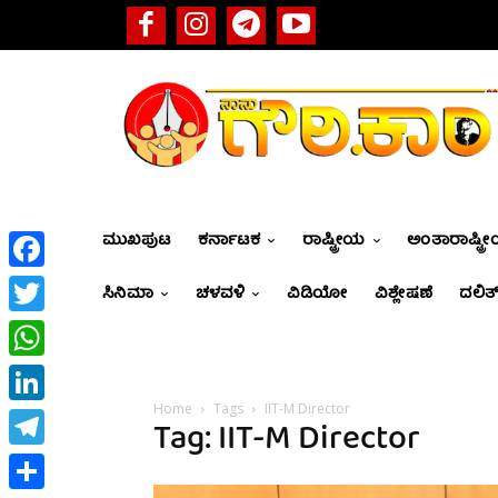
ಮುಖಪುಟ
ಕರ್ನಾಟಕ
ರಾಷ್ಟ್ರೀಯ
ಅಂತಾರಾಷ್ಟ್ರ
Facebook
ಸಿನಿಮಾ
ಚಳವಳಿ
ವಿಡಿಯೋ
ವಿಶ್ಲೇಷಣೆ
ದಲಿತ್
Twitter
WhatsApp
Home
Tags
IIT-M Director
LinkedIn
Tag: IIT-M Director
Telegram