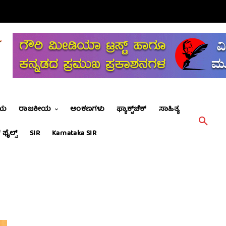
ೀಯ
ರಾಜಕೀಯ
ಅಂಕಣಗಳು
ಫ್ಯಾಕ್ಟ್‌ಚೆಕ್
ಸಾಹಿತ್ಯ
 ಫೈಲ್ಸ್
SIR
Karnataka SIR