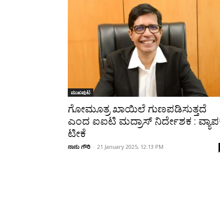
Share
ಮುಖಪುಟ
ಗೋಮೂತ್ರ ಖಾಯಿಲೆ ಗುಣಪಡಿಸುತ್ತದೆ
ಎಂದ ಐಐಟಿ ಮದ್ರಾಸ್ ನಿರ್ದೇಶಕ : ವ್ಯಾ
ಟೀಕೆ
ನಾನು ಗೌರಿ
-
21 January 2025, 12:13 PM