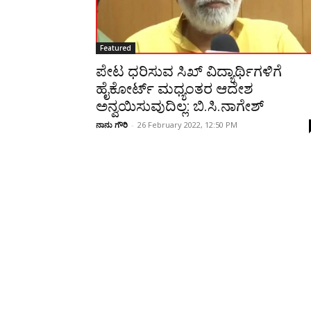
Featured
ಪೇಟ ಧರಿಸುವ ಸಿಖ್‌ ವಿದ್ಯಾರ್ಥಿಗಳಿಗೆ
ಹೈಕೋರ್ಟ್ ಮಧ್ಯಂತರ ಆದೇಶ
ಅನ್ವಯಿಸುವುದಿಲ್ಲ: ಬಿ.ಸಿ.ನಾಗೇಶ್
ನಾನು ಗೌರಿ
-
26 February 2022, 12:50 PM