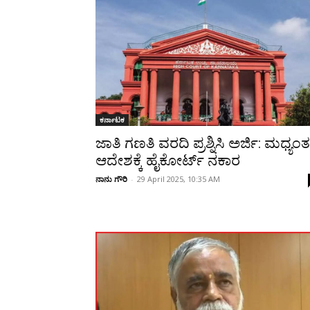
Share
ಕರ್ನಾಟಕ
ಜಾತಿ ಗಣತಿ ವರದಿ ಪ್ರಶ್ನಿಸಿ ಅರ್ಜಿ: ಮಧ್ಯಂ
ಆದೇಶಕ್ಕೆ ಹೈಕೋರ್ಟ್ ನಕಾರ
ನಾನು ಗೌರಿ
-
29 April 2025, 10:35 AM