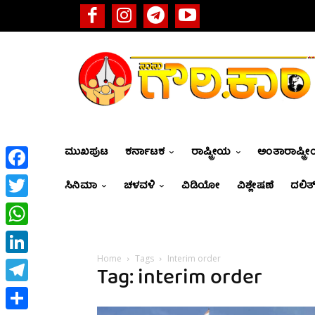
ಮುಖಪುಟ
ಕರ್ನಾಟಕ
ರಾಷ್ಟ್ರೀಯ
ಅಂತಾರಾಷ್ಟ್ರ
Facebook
ಸಿನಿಮಾ
ಚಳವಳಿ
ವಿಡಿಯೋ
ವಿಶ್ಲೇಷಣೆ
ದಲಿತ್
Twitter
WhatsApp
Home
Tags
Interim order
LinkedIn
Tag: interim order
Telegram