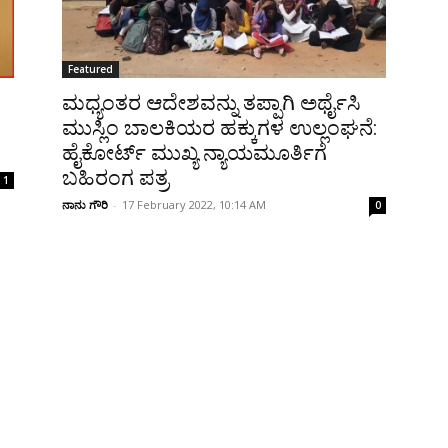
Featured
ಮಧ್ಯಂತರ ಆದೇಶವನ್ನು ತಪ್ಪಾಗಿ ಅರ್ಥೈಸಿ
ಮುಸ್ಲಿಂ ಬಾಲಕಿಯರ ಹಕ್ಕುಗಳ ಉಲ್ಲಂಘನೆ:
ಹೈಕೋರ್ಟ್‌ ಮುಖ್ಯ ನ್ಯಾಯಮೂರ್ತಿಗೆ
ಬಹಿರಂಗ ಪತ್ರ
1
ನಾನು ಗೌರಿ
-
17 February 2022, 10:14 AM
0