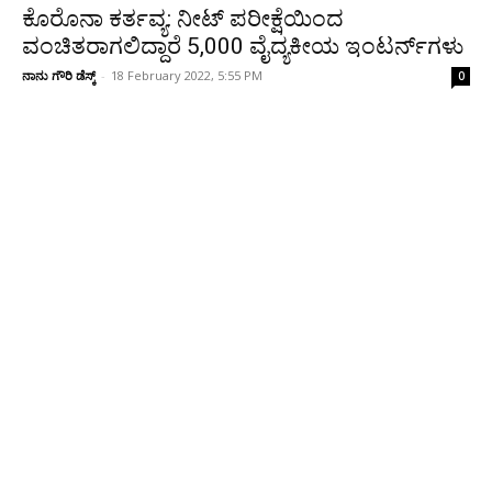
ಕೊರೊನಾ ಕರ್ತವ್ಯ: ನೀಟ್ ಪರೀಕ್ಷೆಯಿಂದ
ವಂಚಿತರಾಗಲಿದ್ದಾರೆ 5,000 ವೈದ್ಯಕೀಯ ಇಂಟರ್ನ್‌ಗಳು
ನಾನು ಗೌರಿ ಡೆಸ್ಕ್
-
18 February 2022, 5:55 PM
0