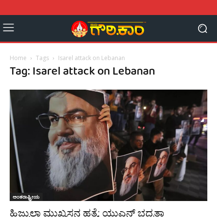
Home
Tags
Isarel attack on Lebanan
Tag: Isarel attack on Lebanan
ಅಂತರಾಷ್ಟ್ರೀಯ
ಹಿಜ್ಬುಲ್ಲಾ ಮುಖ್ಯಸ್ಥನ ಹತ್ಯೆ: ಯುಎನ್ ಭದ್ರತಾ