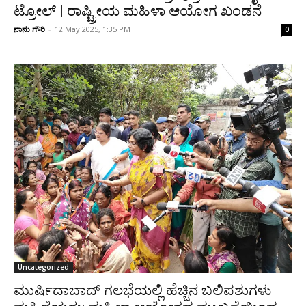
ಟ್ರೋಲ್ | ರಾಷ್ಟ್ರೀಯ ಮಹಿಳಾ ಆಯೋಗ ಖಂಡನೆ
ನಾನು ಗೌರಿ
-
12 May 2025, 1:35 PM
0
Uncategorized
ಮುರ್ಷಿದಾಬಾದ್ ಗಲಭೆಯಲ್ಲಿ ಹೆಚ್ಚಿನ ಬಲಿಪಶುಗಳು