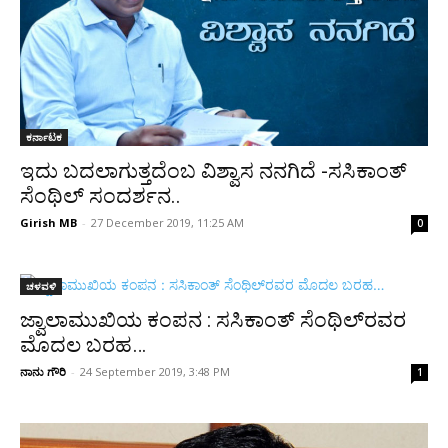
ಕರ್ನಾಟಕ
ಇದು ಬದಲಾಗುತ್ತದೆಂಬ ವಿಶ್ವಾಸ ನನಗಿದೆ -ಸಸಿಕಾಂತ್
ಸೆಂಥಿಲ್ ಸಂದರ್ಶನ..
Girish MB
-
27 December 2019, 11:25 AM
0
ಚಳವಳಿ
ಜ್ವಾಲಾಮುಖಿಯ ಕಂಪನ : ಸಸಿಕಾಂತ್ ಸೆಂಥಿಲ್‌ರವರ
ಮೊದಲ ಬರಹ…
ನಾನು ಗೌರಿ
-
24 September 2019, 3:48 PM
1