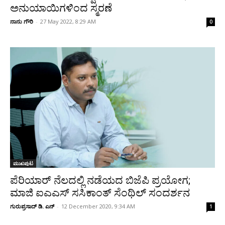
ಅನುಯಾಯಿಗಳಿಂದ ಸ್ಮರಣೆ
ನಾನು ಗೌರಿ
-
27 May 2022, 8:29 AM
0
ಮುಖಪುಟ
ಪೆರಿಯಾರ್ ನೆಲದಲ್ಲಿ ನಡೆಯದ ಬಿಜೆಪಿ ಪ್ರಯೋಗ;
ಮಾಜಿ ಐಎಎಸ್ ಸಸಿಕಾಂತ್ ಸೆಂಥಿಲ್ ಸಂದರ್ಶನ
ಗುರುಪ್ರಸಾದ್ ಡಿ. ಎನ್
-
12 December 2020, 9:34 AM
1