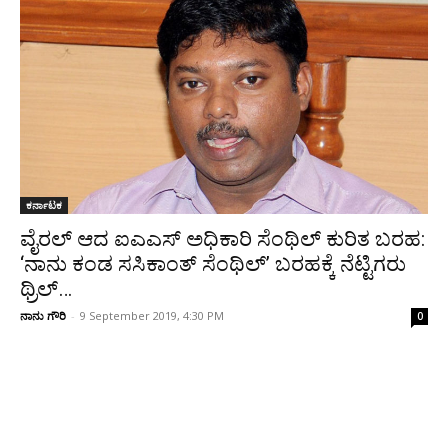
ಕರ್ನಾಟಕ
ವೈರಲ್ ಆದ ಐಎಎಸ್ ಅಧಿಕಾರಿ ಸೆಂಥಿಲ್ ಕುರಿತ ಬರಹ:
‘ನಾನು ಕಂಡ ಸಸಿಕಾಂತ್ ಸೆಂಥಿಲ್’ ಬರಹಕ್ಕೆ ನೆಟ್ಟಿಗರು
ಥ್ರಿಲ್…
ನಾನು ಗೌರಿ
-
9 September 2019, 4:30 PM
0