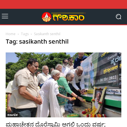
Home
Tags
Sasikanth senthil
Tag: sasikanth senthil
ಕರ್ನಾಟಕ
ಮಹಾಚೇತನ ದೊರೆಸ್ವಾಮಿ ಅಗಲಿ ಒಂದು ವರ್ಷ;