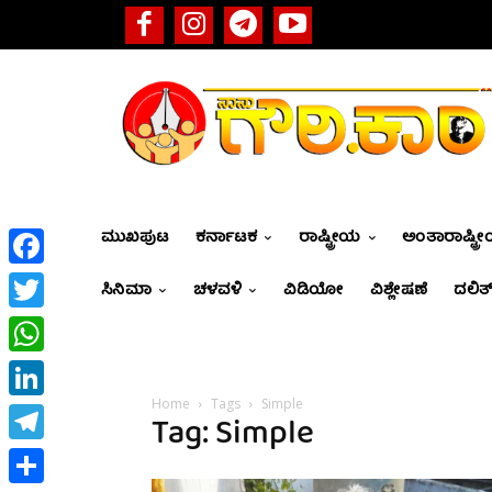
ಮುಖಪುಟ
ಕರ್ನಾಟಕ
ರಾಷ್ಟ್ರೀಯ
ಅಂತಾರಾಷ್ಟ್ರ
Facebook
ಸಿನಿಮಾ
ಚಳವಳಿ
ವಿಡಿಯೋ
ವಿಶ್ಲೇಷಣೆ
ದಲಿತ್
Twitter
WhatsApp
Home
Tags
Simple
LinkedIn
Tag: Simple
Telegram