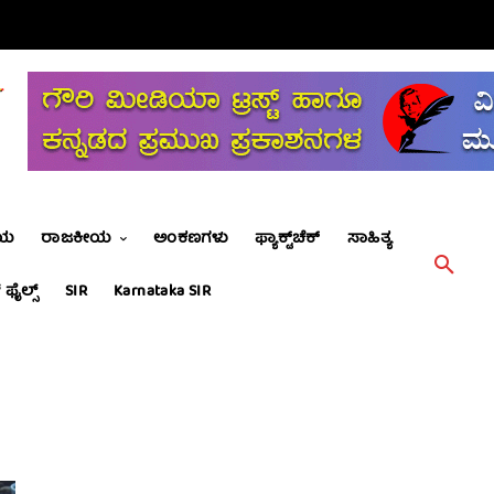
ೀಯ
ರಾಜಕೀಯ
ಅಂಕಣಗಳು
ಫ್ಯಾಕ್ಟ್‌ಚೆಕ್
ಸಾಹಿತ್ಯ
 ಫೈಲ್ಸ್
SIR
Karnataka SIR