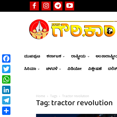
ಮುಖಪುಟ
ಕರ್ನಾಟಕ
ರಾಷ್ಟ್ರೀಯ
ಅಂತಾರಾಷ್ಟ್ರ
Facebook
ಸಿನಿಮಾ
ಚಳವಳಿ
ವಿಡಿಯೋ
ವಿಶ್ಲೇಷಣೆ
ದಲಿತ್
Twitter
WhatsApp
Home
Tags
Tractor revolution
LinkedIn
Tag: tractor revolution
Telegram