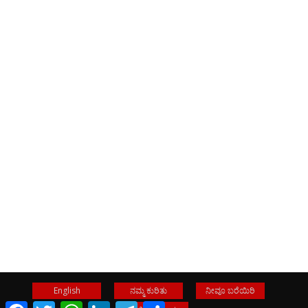
English
ನಮ್ಮ ಕುರಿತು
ನೀವೂ ಬರೆಯಿರಿ
Facebook
Twitter
WhatsApp
LinkedIn
Telegram
Share