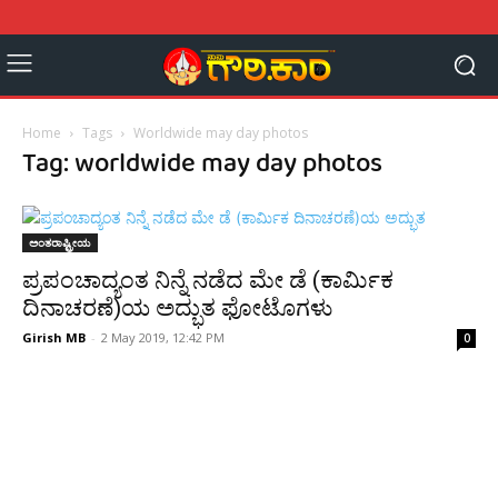
Home
Tags
Worldwide may day photos
Tag: worldwide may day photos
ಅಂತರಾಷ್ಟ್ರೀಯ
ಪ್ರಪಂಚಾದ್ಯಂತ ನಿನ್ನೆ ನಡೆದ ಮೇ ಡೆ (ಕಾರ್ಮಿಕ
ದಿನಾಚರಣೆ)ಯ ಅದ್ಭುತ ಫೋಟೊಗಳು
Girish MB
-
2 May 2019, 12:42 PM
0