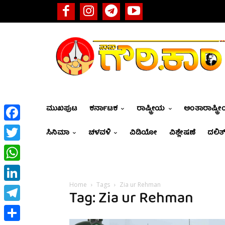
ಮುಖಪುಟ
ಕರ್ನಾಟಕ
ರಾಷ್ಟ್ರೀಯ
ಅಂತಾರಾಷ್ಟ್ರ
Facebook
ಸಿನಿಮಾ
ಚಳವಳಿ
ವಿಡಿಯೋ
ವಿಶ್ಲೇಷಣೆ
ದಲಿತ್
Twitter
WhatsApp
Home
Tags
Zia ur Rehman
LinkedIn
Tag: Zia ur Rehman
Telegram