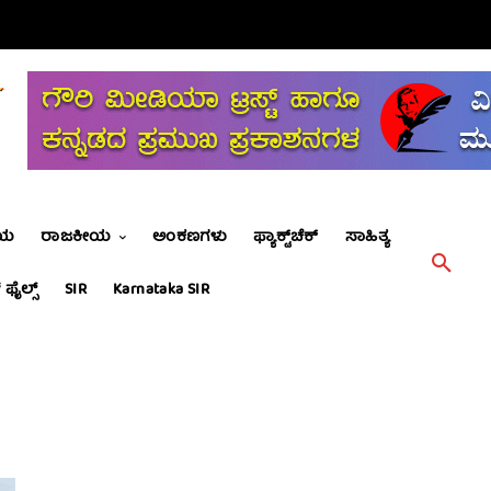
ೀಯ
ರಾಜಕೀಯ
ಅಂಕಣಗಳು
ಫ್ಯಾಕ್ಟ್‌ಚೆಕ್
ಸಾಹಿತ್ಯ
 ಫೈಲ್ಸ್
SIR
Karnataka SIR