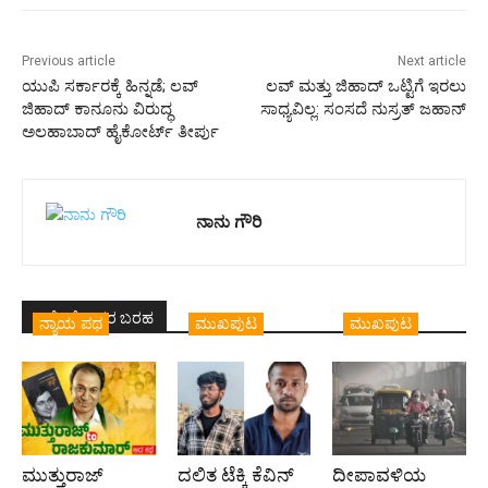
Previous article
Next article
ಯುಪಿ ಸರ್ಕಾರಕ್ಕೆ ಹಿನ್ನಡೆ; ಲವ್
ಲವ್ ಮತ್ತು ಜಿಹಾದ್ ಒಟ್ಟಿಗೆ ಇರಲು
ಜಿಹಾದ್ ಕಾನೂನು ವಿರುದ್ಧ
ಸಾಧ್ಯವಿಲ್ಲ: ಸಂಸದೆ ನುಸ್ರತ್ ಜಹಾನ್
ಅಲಹಾಬಾದ್ ಹೈಕೋರ್ಟ್ ತೀರ್ಪು
ನಾನು ಗೌರಿ
ಇದೇ ಲೇಖಕರ ಬರಹ
ನ್ಯಾಯ ಪಥ
ಮುಖಪುಟ
ಮುಖಪುಟ
ಮುತ್ತುರಾಜ್
ದಲಿತ ಟೆಕ್ಕಿ ಕೆವಿನ್
ದೀಪಾವಳಿಯ