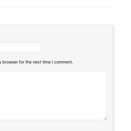
Email:*
Website:
s browser for the next time I comment.