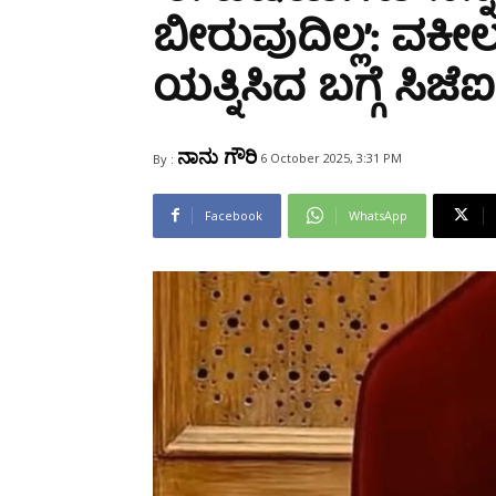
Share
ಬೀರುವುದಿಲ್ಲ’: ವ
ಯತ್ನಿಸಿದ ಬಗ್ಗೆ ಸಿಜೆಐ 
ನಾನು ಗೌರಿ
6 October 2025, 3:31 PM
By :
Facebook
WhatsApp