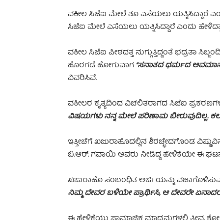
ವಕೀಲ ಸಿಜೆಐ ಮೇಲೆ ಶೂ ಎಸೆಯಲು ಯತ್ನಿಸಿದ್ದಾರೆ ಎಂದ
ಸಿಜೆಐ ಮೇಲೆ ಎಸೆಯಲು ಯತ್ನಿಸಿದ್ದಾರೆ ಎಂದು ಹೇಳಿದ್ದಾಗ
ವಕೀಲ ಸಿಜೆಐ ಪೀಠದತ್ತ ನುಗ್ಗುತ್ತಿದ್ದಂತೆ ಭದ್ರತಾ ಸಿಬ
ಹೊರಗಡೆ ಹೋಗುವಾಗ
“ಸನಾತದ ಧರ್ಮದ ಅವಮಾನವನ್
ವಿವರಿಸಿವೆ.
ವಕೀಲರ ಕೃತ್ಯದಿಂದ ವಿಚಲಿತರಾಗದ ಸಿಜೆಐ ಪ್ರಕರಣ
ವಿಷಯಗಳು ನನ್ನ ಮೇಲೆ ಪರಿಣಾಮ ಬೀರುವುದಿಲ್ಲ. ಕ
ಇತ್ತೀಚೆಗೆ ಖಜುರಾಹೊದಲ್ಲಿನ ಶಿರಚ್ಛೇದಗೊಂಡ ವಿಷ್ಣುವಿ
ಬಿ.ಆರ್‌. ಗವಾಯಿ ಅವರು ನೀಡಿದ್ದ ಹೇಳಿಕೆಯೇ ಈ ಘಟನ
ಖಜುರಾಹೊ ಸಂಬಂಧಿತ ಅರ್ಜಿಯನ್ನು ವಜಾಗೊಳಿಸುವ
ನಿಮ್ಮ ದೇವರ ಬಳಿಯೇ ಪ್ರಾರ್ಥಿಸಿ, ಆ ದೇವರೇ ಏನಾ
ಈ ಹೇಳಿಕೆಯು ಸಾಮಾಜಿಕ ಮಾಧ್ಯಮಗಳಲ್ಲಿ ತೀವ್ರ ಕೋಲ