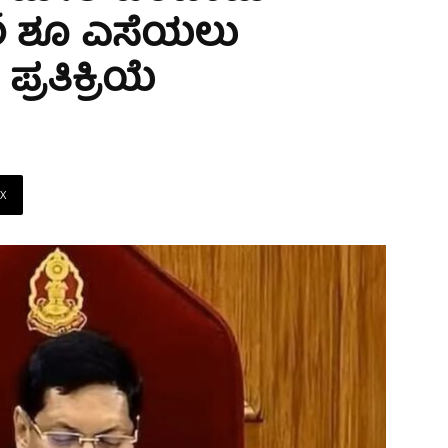
ಕೀಲ ಶೂ ಎಸೆಯಲು
ಪ್ರತಿಕ್ರಿಯೆ
X