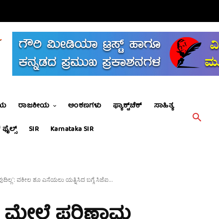
ೀಯ
ರಾಜಕೀಯ
ಅಂಕಣಗಳು
ಫ್ಯಾಕ್ಟ್‌ಚೆಕ್
ಸಾಹಿತ್ಯ
 ಫೈಲ್ಸ್
SIR
Karnataka SIR
್ಲ': ವಕೀಲ ಶೂ ಎಸೆಯಲು ಯತ್ನಿಸಿದ ಬಗ್ಗೆ ಸಿಜೆಐ...
ನ ಮೇಲೆ ಪರಿಣಾಮ