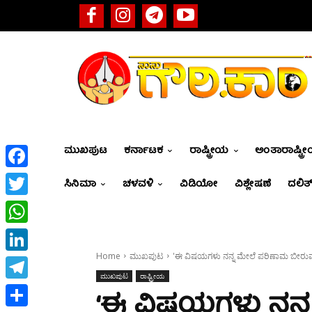
ಮುಖಪುಟ
ಕರ್ನಾಟಕ
ರಾಷ್ಟ್ರೀಯ
ಅಂತಾರಾಷ್ಟ್ರ
Facebook
ಸಿನಿಮಾ
ಚಳವಳಿ
ವಿಡಿಯೋ
ವಿಶ್ಲೇಷಣೆ
ದಲಿತ್
Twitter
WhatsApp
Home
ಮುಖಪುಟ
'ಈ ವಿಷಯಗಳು ನನ್ನ ಮೇಲೆ ಪರಿಣಾಮ ಬೀರುವುದಿಲ
LinkedIn
ಮುಖಪುಟ
ರಾಷ್ಟ್ರೀಯ
Telegram
‘ಈ ವಿಷಯಗಳು ನನ್