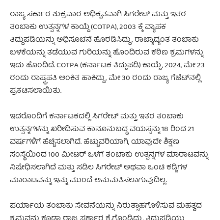
ರಾಜ್ಯ ಸರ್ಕಾರ ಶುಕ್ರವಾರ ಅಧಿಕೃತವಾಗಿ ಸಿಗರೇಟ್ ಮತ್ತು ಇತರ
ತಂಬಾಕು ಉತ್ಪನ್ನಗಳ ಕಾಯ್ದೆ (COTPA), 2003 ಕ್ಕೆ ವ್ಯಾಪಕ
ತಿದ್ದುಪಡಿಯನ್ನು ಅಧಿಸೂಚನೆ ಹೊರಡಿಸಿದ್ದು, ರಾಜ್ಯಾದ್ಯಂತ ತಂಬಾಕು
ಬಳಕೆಯನ್ನು ತಡೆಯುವ ಗುರಿಯನ್ನು ಹೊಂದಿರುವ ಕಠಿಣ ಕ್ರಮಗಳನ್ನು
ಇದು ಹೊಂದಿದೆ. COTPA (ಕರ್ನಾಟಕ ತಿದ್ದುಪಡಿ) ಕಾಯ್ದೆ, 2024, ಮೇ 23
ರಂದು ರಾಷ್ಟ್ರಪತಿ ಅಂಕಿತ ಹಾಕಿದ್ದು, ಮೇ 30 ರಂದು ರಾಜ್ಯ ಗೆಜೆಟ್‌ನಲ್ಲಿ
ಪ್ರಕಟಿಸಲಾಯಿತು.
ತಂಬಾಕು ಉತ್ಪನ್ನ ಖರೀದಿ
ಇದರೊಂದಿಗೆ ಕರ್ನಾಟಕದಲ್ಲಿ ಸಿಗರೇಟ್ ಮತ್ತು ಇತರ ತಂಬಾಕು
ಉತ್ಪನ್ನಗಳನ್ನು ಖರೀದಿಸುವ ಕಾನೂನುಬದ್ಧ ವಯಸ್ಸನ್ನು 18 ರಿಂದ 21
ವರ್ಷಗಳಿಗೆ ಹೆಚ್ಚಿಸಲಾಗಿದೆ. ಹೆಚ್ಚುವರಿಯಾಗಿ, ಯಾವುದೇ ಶಿಕ್ಷಣ
ಸಂಸ್ಥೆಯಿಂದ 100 ಮೀಟರ್ ಒಳಗೆ ತಂಬಾಕು ಉತ್ಪನ್ನಗಳ ಮಾರಾಟವನ್ನು
ನಿಷೇಧಿಸಲಾಗಿದೆ ಮತ್ತು ಸಡಿಲ ಸಿಗರೇಟ್ ಅಥವಾ ಒಂಟಿ ಕಡ್ಡಿಗಳ
ಮಾರಾಟವನ್ನು ಇನ್ನು ಮುಂದೆ ಅನುಮತಿಸಲಾಗುವುದಿಲ್ಲ.
ಪರ್ಯಾಯ ತಂಬಾಕು ಸೇವನೆಯನ್ನು ನಿರುತ್ಸಾಹಗೊಳಿಸುವ ಮಹತ್ವದ
ಕ್ರಮವನ್ನು ಕೂಡಾ ರಾಜ್ಯ ಸರ್ಕಾರ ಕೈಗೊಂಡಿದ್ದು, ತಿದ್ದುಪಡಿಯು