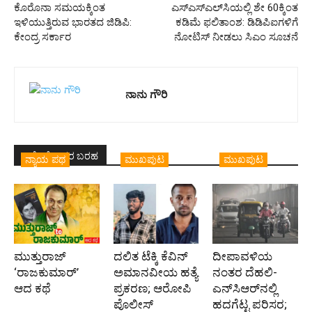
ಕೊರೊನಾ ಸಮಯಕ್ಕಿಂತ
ಎಸ್‌ಎಸ್‌ಎಲ್‌ಸಿಯಲ್ಲಿ‌ ಶೇ 60ಕ್ಕಿಂತ
ಇಳಿಯುತ್ತಿರುವ ಭಾರತದ ಜಿಡಿಪಿ:
ಕಡಿಮೆ ಫಲಿತಾಂಶ: ಡಿಡಿಪಿಐಗಳಿಗೆ
ಕೇಂದ್ರ ಸರ್ಕಾರ
ನೋಟಿಸ್ ನೀಡಲು ಸಿಎಂ ಸೂಚನೆ
ನಾನು ಗೌರಿ
ಇದೇ ಲೇಖಕರ ಬರಹ
ನ್ಯಾಯ ಪಥ
ಮುಖಪುಟ
ಮುಖಪುಟ
ಮುತ್ತುರಾಜ್
ದಲಿತ ಟೆಕ್ಕಿ ಕೆವಿನ್
ದೀಪಾವಳಿಯ
‘ರಾಜಕುಮಾರ್‍’
ಅಮಾನವೀಯ ಹತ್ಯೆ
ನಂತರ ದೆಹಲಿ-
ಆದ ಕಥೆ
ಪ್ರಕರಣ; ಆರೋಪಿ
ಎನ್‌ಸಿಆರ್‌ನಲ್ಲಿ
ಪೊಲೀಸ್‌
ಹದಗೆಟ್ಟ ಪರಿಸರ;