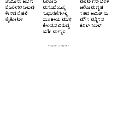
ಜಾಮೀನು ಅರ್ಜಿ;
ವಿರೋಧಿ
ಪೆಲೆಟ್ ಗನ್ ಬಳಕೆ
ಪೊಲೀಸರ ನಿಲುವು
ಮಸೂದೆಯಲ್ಲಿ
ಆರೋಪ; ಗೃಹ
ಕೇಳಿದ ದೆಹಲಿ
ಸುಧಾರಣೆಗಳಿಲ್ಲ,
ಸಚಿವ ಅಮಿತ್‌ ಶಾ
ಹೈಕೋರ್ಟ್
ರಾಜಕೀಯ ಮಾತ್ರ:
ಮೌನ ಪ್ರಶ್ನಿಸಿದ
ಕೇಂದ್ರದ ವಿರುದ್ಧ
ಕಪಿಲ್ ಸಿಬಲ್
ಖರ್ಗೆ ವಾಗ್ದಾಳಿ
- Advertisment -