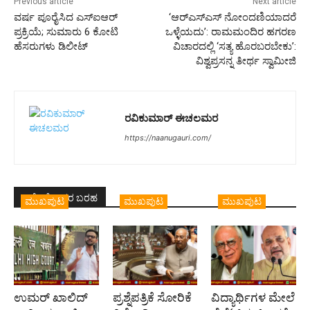
Previous article
Next article
ವರ್ಷ ಪೂರೈಸಿದ ಎಸ್‌ಐಆರ್‌
‘ಆರ್‌ಎಸ್‌ಎಸ್‌ ನೋಂದಣಿಯಾದರೆ
ಪ್ರಕ್ರಿಯೆ; ಸುಮಾರು 6 ಕೋಟಿ
ಒಳ್ಳೆಯದು’: ರಾಮಮಂದಿರ ಹಗರಣ
ಹೆಸರುಗಳು ಡಿಲೀಟ್
ವಿಚಾರದಲ್ಲಿ ‘ಸತ್ಯ ಹೊರಬರಬೇಕು’:
ವಿಶ್ವಪ್ರಸನ್ನ ತೀರ್ಥ ಸ್ವಾಮೀಜಿ
ರವಿಕುಮಾರ್ ಈಚಲಮರ
https://naanugauri.com/
ಇದೇ ಲೇಖಕರ ಬರಹ
ಮುಖಪುಟ
ಮುಖಪುಟ
ಮುಖಪುಟ
ಉಮರ್ ಖಾಲಿದ್
ಪ್ರಶ್ನೆಪತ್ರಿಕೆ ಸೋರಿಕೆ
ವಿದ್ಯಾರ್ಥಿಗಳ ಮೇಲೆ