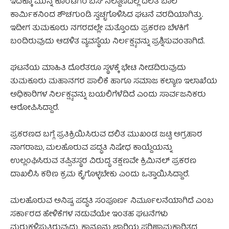
ಇದಕ್ಕೂ ಮುನ್ನ ಕೊರಟಗೆರೆ ಬಸ್ ನಿಲ್ದಾಣದಲ್ಲಿ ದಲಿತ ಬಾಲ
ಕಾರ್ಮಿಕನಿಂದ ಶೌಚಗುಂಡಿ ಸ್ವಚ್ಛಗೊಳಿಸಿದ ಘಟನೆ ವರದಿಯಾಗಿತ್ತು.
ಇದೀಗ ತುಮಕೂರು ನಗರದಲ್ಲೇ ಮತ್ತೊಂದು ಪ್ರಕರಣ ಬೆಳಕಿಗೆ
ಬಂದಿರುವುದು ಆಡಳಿತ ವ್ಯವಸ್ಥೆಯ ನಿರ್ಲಕ್ಷ್ಯವನ್ನು ಪ್ರಶ್ನಿಸುವಂತಾಗಿದೆ.
ಘಟನೆಯ ಮಾಹಿತಿ ದೊರೆತರೂ ಸ್ಥಳಕ್ಕೆ ಭೇಟಿ ನೀಡದಿರುವುದು
ತುಮಕೂರು ಮಹಾನಗರ ಪಾಲಿಕೆ ಹಾಗೂ ಸಮಾಜ ಕಲ್ಯಾಣ ಇಲಾಖೆಯ
ಅಧಿಕಾರಿಗಳ ನಿರ್ಲಕ್ಷ್ಯವನ್ನು ಬಯಲಿಗೆಳೆದಿದೆ ಎಂದು ಸಾರ್ವಜನಿಕರು
ಆರೋಪಿಸಿದ್ದಾರೆ.
ಪ್ರಕರಣದ ಬಗ್ಗೆ ಪ್ರತಿಕ್ರಿಯಿಸಿರುವ ದಲಿತ ಮುಖಂಡ ಜಟ್ಟಿ ಅಗ್ರಹಾರ
ನಾಗರಾಜು, ಮಲಹೊರುವ ಪದ್ಧತಿ ನಿಷೇಧ ಕಾಯ್ದೆಯನ್ನು
ಉಲ್ಲಂಘಿಸಿರುವ ತಪ್ಪಿತಸ್ಥರ ವಿರುದ್ಧ ತಕ್ಷಣವೇ ಕ್ರಿಮಿನಲ್ ಪ್ರಕರಣ
ದಾಖಲಿಸಿ ಕಠಿಣ ಕ್ರಮ ಕೈಗೊಳ್ಳಬೇಕು ಎಂದು ಒತ್ತಾಯಿಸಿದ್ದಾರೆ.
ಮಲಹೊರುವ ಅನಿಷ್ಟ ಪದ್ಧತಿ ಸಂಪೂರ್ಣ ನಿರ್ಮೂಲನೆಯಾಗಿದೆ ಎಂಬ
ಸರ್ಕಾರದ ಹೇಳಿಕೆಗಳ ನಡುವೆಯೇ ಇಂತಹ ಘಟನೆಗಳು
ಮರುಕಳಿಸುತ್ತಿರುವುದು, ಕಾನೂನು ಜಾರಿಯ ಪರಿಣಾಮಕಾರಿತ್ವದ