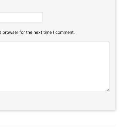
Email:*
Website:
s browser for the next time I comment.