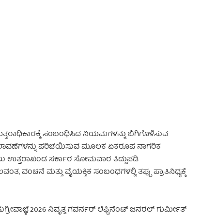
 Advertisement -
ಉತ್ತರಾಧಿಕಾರಕ್ಕೆ ಸಂಬಂಧಿಸಿದ ನಿಯಮಗಳನ್ನು ಬಿಗಿಗೊಳಿಸುವ
ದಲಾವಣೆಗಳನ್ನು ಪರಿಚಯಿಸುವ ಮೂಲಕ ಏಕರೂಪ ನಾಗರಿಕ
ಲು ಉತ್ತರಾಖಂಡ ಸರ್ಕಾರ ಸೋಮವಾರ ತಿದ್ದುಪಡಿ
ಬಲವಂತ, ವಂಚನೆ ಮತ್ತು ವೈಯಕ್ತಿಕ ಸಂಬಂಧಗಳಲ್ಲಿ ತಪ್ಪು ಪ್ರಾತಿನಿಧ್ಯಕ್ಕೆ
ರೀವಾಜ್ಞೆ 2026 ನಿವೃತ್ತ ಗವರ್ನರ್ ಲೆಫ್ಟಿನೆಂಟ್ ಜನರಲ್ ಗುರ್ಮೀತ್