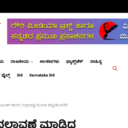
ೀಯ
ರಾಜಕೀಯ
ಅಂಕಣಗಳು
ಫ್ಯಾಕ್ಟ್‌ಚೆಕ್
ಸಾಹಿತ್ಯ
 ಫೈಲ್ಸ್
SIR
Karnataka SIR
ಡ್ ಸರ್ಕಾರ; ಸುಗ್ರೀವಾಜ್ಞೆ ಮೂಲಕ ತಿದ್ದುಪಡಿ ಜಾರಿಗೆ
ಬದಲಾವಣೆ ಮಾಡಿದ