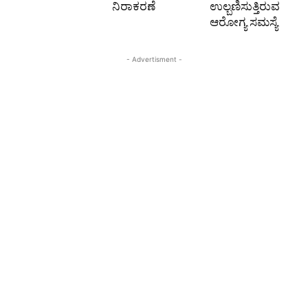
ನಿರಾಕರಣೆ
ಉಲ್ಬಣಿಸುತ್ತಿರುವ
ಆರೋಗ್ಯ ಸಮಸ್ಯೆ
- Advertisment -