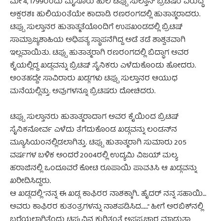
ಮೇ 4, 1799ರಂದು ಮೈಸೂರು ಹುಲಿ ಟಿಪ್ಪು ಸುಲ್ತಾನ್ ಬ್ರಿಟಿಷರ ವಿರುದ್ಧ
ಅಕ್ಷರಶಃ ಹುಲಿಯಂತೆಯೇ ಕಾದಾಡಿ ರಣರಂಗದಲ್ಲಿ ಹುತಾತ್ಮರಾದರು.
ಟಿಪ್ಪು ಸುಲ್ತಾನರ ಹುತಾತ್ಮತೆಯೊಂದಿಗೆ ಉಪಖಂಡದಲ್ಲಿ ಬ್ರಿಟಿಷ್
ಸಾಮ್ರಾಜ್ಯಶಾಹಿಯ ಅಧಿಪತ್ಯ ಸ್ಥಾಪನೆಗಿದ್ದ ಅಡೆ ತಡೆ ಶಾಶ್ವತವಾಗಿ
ಇಲ್ಲವಾಯಿತು. ಟಿಪ್ಪು ಹುತಾತ್ಮರಾಗಿ ರಣರಂಗದಲ್ಲಿ ಬಿದ್ಧಾಗ ಅವರ
ಕೈಯಲ್ಲಿದ್ದ ಖಡ್ಗವನ್ನು ಬ್ರಿಟಿಷ್ ಸೈನಿಕರು ಎಳೆದುಕೊಂಡು ಹೋದರು.
ಅಂತಹದ್ದೇ ಸಾವಿರಾರು ಖಡ್ಗಗಳು ಟಿಪ್ಪು ಸುಲ್ತಾನರ ಆಯುಧ
ಮನೆಯಲ್ಲಿತ್ತು. ಅವುಗಳನ್ನೂ ಬ್ರಿಟಿಷರು ದೋಚಿದರು.
ಟಿಪ್ಪು ಸುಲ್ತಾನರು ಹುತಾತ್ಮರಾದಾಗ ಅವರ ಕೈಯಿಂದ ಬ್ರಿಟಿಷ್
ಸೈನಿಕನೋರ್ವ ಎಳೆದು ತೆಗೆದುಕೊಂಡ ಖಡ್ಗವನ್ನು ಲಂಡನ್‌ನ
ಮ್ಯೂಸಿಯಂ‌ನಲ್ಲಿಡಲಾಗಿತ್ತು. ಟಿಪ್ಪು ಹುತಾತ್ಮರಾಗಿ ಸುಮಾರು 205
ವರ್ಷಗಳ ಬಳಿಕ ಅಂದರೆ 2004ರಲ್ಲಿ ಉದ್ಯಮಿ ವಿಜಯ್ ಮಲ್ಯ
ಹರಾಜಿನಲ್ಲಿ ಒಂದೂವರೆ ಕೋಟಿ ರೂಪಾಯಿ ಪಾವತಿಸಿ ಆ ಖಡ್ಗವನ್ನು
ಖರೀದಿಸಿದ್ದರು.
ಆ ಖಡ್ಗದಲ್ಲಿ “ನನ್ನ ಈ ಖಡ್ಗ ಕಾಫಿರರ ನಾಶಕ್ಕಾಗಿ.. ಹೈದರ್ ನನ್ನ ಸಹಾಯಿ…
ಅವರು ಕಾಫಿರರ ಕುತಂತ್ರಗಳನ್ನು ನಾಶಪಡಿಸಿದ……” ಹೀಗೆ ಅರಬಿಕ್‌ನಲ್ಲಿ
ಬರೆಯಲಾಗಿತ್ತೆಂದು ಟಿಪ್ಪುವಿನ ಕುರಿತಂತೆ ಅಪಪ್ರಚಾರ ಮಾಡುತ್ತಾ