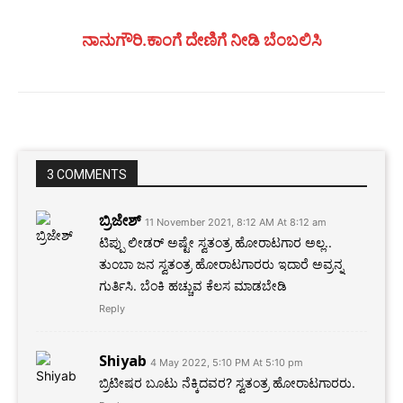
ನಾನುಗೌರಿ.ಕಾಂಗೆ ದೇಣಿಗೆ ನೀಡಿ ಬೆಂಬಲಿಸಿ
3 COMMENTS
ಬ್ರಿಜೇಶ್
11 November 2021, 8:12 AM At 8:12 am
ಟಿಪ್ಪು ಲೀಡರ್ ಅಷ್ಟೇ ಸ್ವತಂತ್ರ ಹೋರಾಟಗಾರ ಅಲ್ಲ..
ತುಂಬಾ ಜನ ಸ್ವತಂತ್ರ ಹೋರಾಟಗಾರರು ಇದಾರೆ ಅವ್ರನ್ನ
ಗುರ್ತಿಸಿ. ಬೆಂಕಿ ಹಚ್ಚುವ ಕೆಲಸ ಮಾಡಬೇಡಿ
Reply
Shiyab
4 May 2022, 5:10 PM At 5:10 pm
ಬ್ರಿಟೀಷರ ಬೂಟು ನೆಕ್ಕಿದವರ? ಸ್ವತಂತ್ರ ಹೋರಾಟಗಾರರು.