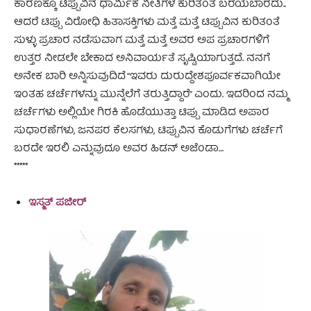
ಕಾರಣಕ್ಕೂ ಟಿಪ್ಪುವಿನ ಧಾರ್ಮಿಕ ನೀತಿಗಳ ಕುರಿತಂತೆ ಬರೆಯಬಾರದು..
ಆದರೆ ಟಿಪ್ಪು ವಿರೋಧಿ ಹಿತಾಸಕ್ತಿಗಳು ಮತ್ತೆ ಮತ್ತೆ ಟಿಪ್ಪುವಿನ ಕುರಿತಂತೆ
ಸುಳ್ಳು ಪ್ರಚಾರ ನಡೆಸುವಾಗ ಮತ್ತೆ ಮತ್ತೆ ಅವರ ಅಪ ಪ್ರಚಾರಗಳಿಗೆ
ಉತ್ತರ ನೀಡಲೇ ಬೇಕಾದ ಅನಿವಾರ್ಯತೆ ಸೃಷ್ಟಿಯಾಗುತ್ತದೆ. ನನಗೆ
ಅನೇಕ ಬಾರಿ ಅನ್ನಿಸುವುದಿದೆ “ಇವರು ದುರುದ್ದೇಶಪೂರ್ವಕವಾಗಿಯೇ
ಇಂತಹ ಚರ್ಚೆಗಳನ್ನು ಮುನ್ನೆಲೆಗೆ ತರುತ್ತಿದ್ದಾರೆ” ಎಂದು. ಇದರಿಂದ ನಮ್ಮ
ಚರ್ಚೆಗಳು ಅಲ್ಲಿಯೇ ಗಿರಕಿ ಹೊಡೆಯುತ್ತಾ ಟಿಪ್ಪು ಮಾಡಿದ ಅಪಾರ
ಸುಧಾರಣೆಗಳು, ಜನಪರ ಕೆಲಸಗಳು, ಟಿಪ್ಪುವಿನ ಕೊಡುಗೆಗಳು ಚರ್ಚೆಗೆ
ಬರದೇ ಇರಲಿ ಎನ್ನುವುದೂ ಅವರ ಹಿಡನ್ ಅಜೆಂಡಾ…
*****
ಇಸ್ಮತ್ ಪಜೀರ್