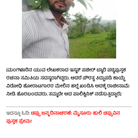
(ಮಂಗಳೂರಿನ ಯುವ ಲೇಖಕರಾದ ಇಸ್ಮತ್ ಪಜೀರ್ ಬ್ಯಾರಿ ಪಠ್ಯಪುಸ್ತಕ
ರಚನಾ ಸಮಿತಿಯ ಸದಸ್ಯರಾಗಿದ್ದರು. ಆದರೆ ಪೌರತ್ವ ತಿದ್ದುಪಡಿ ಕಾಯ್ದೆ
ವಿರೋಧಿ ಹೋರಾಟಗಾರರ ಮೇಲಿನ ಹಲ್ಲೆ ಖಂಡಿಸಿ ಅದಕ್ಕೆ ರಾಜೀನಾಮೆ
ನೀಡಿ ಹೊರಬಂದವರು. ತಮ್ಮದೇ ಆದ ಪಾಲಿಕ್ಲಿನಿಕ್ ನಡೆಸುತ್ತಿದ್ದಾರೆ.)
ಇದನ್ನೂ ಓದಿ:
ಟಿಪ್ಪು ಜನ್ಮ ದಿನಾಚರಣೆ: ಮೈಸೂರು ಹುಲಿ ಟಿಪ್ಪುವಿನ
ಪುಸ್ತಕ ಪ್ರೇಮ!