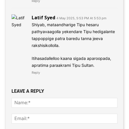
Reply
Latif Syed
4 May 2025, 5:53 PM At 5:53 pm
Shiyab, mataandharige Tipu hesaru
pathyavaagolla yekendare Tipu hedigalante
tappoppige patra baredu tanna jeeva
rakshisikollolla.
Itihasadallelloo kaana sigada aparoopada,
apratima paraakrami Tipu Sultan.
Reply
LEAVE A REPLY
Name
Email: