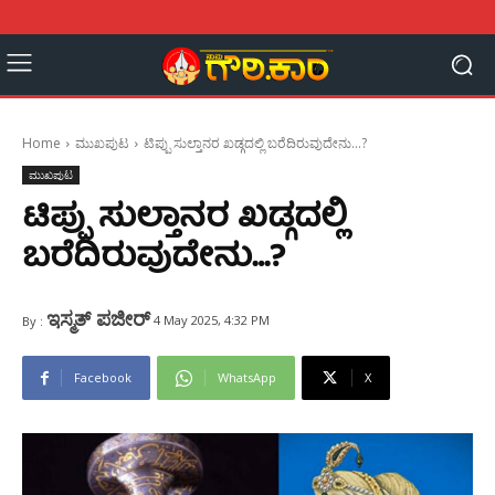
Home
ಮುಖಪುಟ
ಟಿಪ್ಪು ಸುಲ್ತಾನರ ಖಡ್ಗದಲ್ಲಿ ಬರೆದಿರುವುದೇನು...?
ಮುಖಪುಟ
ಟಿಪ್ಪು ಸುಲ್ತಾನರ ಖಡ್ಗದಲ್ಲಿ
ಬರೆದಿರುವುದೇನು…?
ಇಸ್ಮತ್‌ ಪಜೀರ್‌‌
4 May 2025, 4:32 PM
By :
Facebook
WhatsApp
X