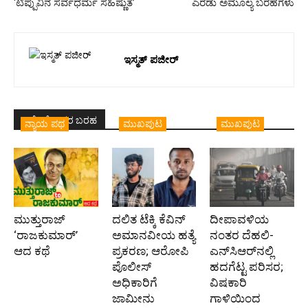
‘ಟಿಪ್ಪುವಿನ ಸರ್ವಧರ್ಮ ಸಹಿಷ್ಣುತೆ’
ಎರಡು ಅಮೂಲ್ಯ ಬರಹಗಳು
ಇಸ್ಮತ್‌ ಪಜೀರ್‌‌
ಇದೇ ಲೇಖಕರ ಬರಹ
ನ್ಯಾಯ ಪಥ
ಮುಖಪುಟ
ಮುಖಪುಟ
ಮುತ್ತುರಾಜ್
ದಲಿತ ಟೆಕ್ಕಿ ಕೆವಿನ್
ದೀಪಾವಳಿಯ
‘ರಾಜಕುಮಾರ್‍’
ಅಮಾನವೀಯ ಹತ್ಯೆ
ನಂತರ ದೆಹಲಿ-
ಆದ ಕಥೆ
ಪ್ರಕರಣ; ಆರೋಪಿ
ಎನ್‌ಸಿಆರ್‌ನಲ್ಲಿ
ಪೊಲೀಸ್‌
ಹದಗೆಟ್ಟ ಪರಿಸರ;
ಅಧಿಕಾರಿಗೆ
ವಿಷಕಾರಿ
ಜಾಮೀನು
ಗಾಳಿಯಿಂದ