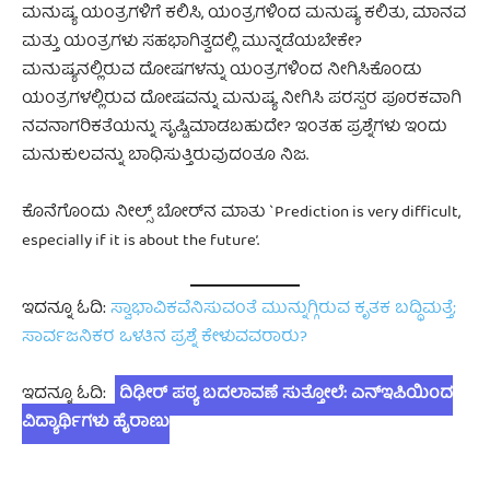
ಮನುಷ್ಯ ಯಂತ್ರಗಳಿಗೆ ಕಲಿಸಿ, ಯಂತ್ರಗಳಿಂದ ಮನುಷ್ಯ ಕಲಿತು, ಮಾನವ
ಮತ್ತು ಯಂತ್ರಗಳು ಸಹಭಾಗಿತ್ವದಲ್ಲಿ ಮುನ್ನಡೆಯಬೇಕೇ?
ಮನುಷ್ಯನಲ್ಲಿರುವ ದೋಷಗಳನ್ನು ಯಂತ್ರಗಳಿಂದ ನೀಗಿಸಿಕೊಂಡು
ಯಂತ್ರಗಳಲ್ಲಿರುವ ದೋಷವನ್ನು ಮನುಷ್ಯ ನೀಗಿಸಿ ಪರಸ್ಪರ ಪೂರಕವಾಗಿ
ನವನಾಗರಿಕತೆಯನ್ನು ಸೃಷ್ಟಿಮಾಡಬಹುದೇ? ಇಂತಹ ಪ್ರಶ್ನೆಗಳು ಇಂದು
ಮನುಕುಲವನ್ನು ಬಾಧಿಸುತ್ತಿರುವುದಂತೂ ನಿಜ.
ಕೊನೆಗೊಂದು ನೀಲ್ಸ್ ಬೋರ್‌ನ ಮಾತು `Prediction is very difficult,
especially if it is about the future’.
ಇದನ್ನೂ ಓದಿ:
ಸ್ವಾಭಾವಿಕವೆನಿಸುವಂತೆ ಮುನ್ನುಗ್ಗಿರುವ ಕೃತಕ ಬದ್ಧಿಮತ್ತೆ;
ಸಾರ್ವಜನಿಕರ ಒಳತಿನ ಪ್ರಶ್ನೆ ಕೇಳುವವರಾರು?
ಇದನ್ನೂ ಓದಿ:
ದಿಢೀರ್‌ ಪಠ್ಯ ಬದಲಾವಣೆ ಸುತ್ತೋಲೆ: ಎನ್‌ಇಪಿಯಿಂದ
ವಿದ್ಯಾರ್ಥಿಗಳು ಹೈರಾಣು