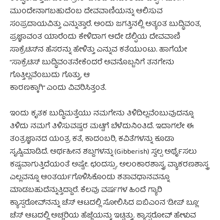
ಮುಂದೇನಾಗಬಹುದೆಂಬ ದೇವವಾಣಿಯನ್ನು ಆಲಿಸುವ
ಸಂಪ್ರದಾಯವಿತ್ತು ಎನ್ನುತ್ತಾರೆ. ಅಂದು ಜಗತ್ತಿನಲ್ಲಿ ಅತ್ಯಂತ ಬುದ್ಧಿವಂತ,
ಪ್ರಜ್ಞಾವಂತ ಯಾರೆಂದು ಕೇಳಿದಾಗ ಅದೇ ಡೆಲ್ಫಿಯ ದೇವವಾಣಿ
ಸಾಕ್ರೆಟಿಸ್‌ನ ಹೆಸರನ್ನು ಹೇಳಿತ್ತು ಎನ್ನುವ ಕತೆಯುಂಟು. ಹಾಗೆಯೇ
“ಸಾಕ್ರೆಟಿಸ್ ಬುದ್ಧಿವಂತನೇಕೆಂದರೆ ಅವನೊಬ್ಬನಿಗೆ ತನಗೇನು
ಗೊತ್ತಿಲ್ಲವೆಂಬುದು ಗೊತ್ತು, ಆ
ಕಾರಣಕ್ಕಾಗಿ” ಎಂದು ವಿವರಿಸಿತ್ತಂತೆ.
ಇಂದು ಕೃತಕ ಬುದ್ಧಿಮತ್ತೆಯು ನಮಗೇನು ತಿಳಿದಿಲ್ಲವೆಂಬುವುದನ್ನೂ
ತಿಳಿದು ನಮಗೆ ತಿಳಿಸುವಷ್ಟರ ಮಟ್ಟಿಗೆ ಬೆಳೆದುನಿಂತಿದೆ. ಇದಾಗಲೇ ಈ
ತಂತ್ರಜ್ಞಾನದ ಯಂತ್ರ ಕತೆ, ಕಾದಂಬರಿ, ಕವಿತೆಗಳನ್ನು ಕೂಡಾ
ಸೃಷ್ಟಿಮಾಡಿದೆ. ಅರ್ಥಹೀನ ಶಬ್ದಗಳನ್ನು (Gibberish) ಸ್ವಲ್ಪ ಅರ್ಥೈಸಲು
ಕಷ್ಟವಾಗುತ್ತಿದೆಯಂತೆ ಅಷ್ಟೇ. ಛಂದಸ್ಸು, ಅಲಂಕಾರಶಾಸ್ತ್ರ, ವ್ಯಾಕರಣಶಾಸ್ತ್ರ
ಎಲ್ಲವನ್ನೂ ಆಂತರ್ಯಗೊಳಿಸಿಕೊಂಡು ಶತಾವಧಾನವನ್ನೂ
ಮಾಡಬಹುದೆನ್ನುತ್ತಿದ್ದಾರೆ. ಕೆಲವು ವರ್ಷಗಳ ಹಿಂದೆ ಗ್ಯಾರಿ
ಕ್ಯಾಸ್ಪರೋವ್‌ನನ್ನು ಚೆಸ್ ಆಟದಲ್ಲಿ ಸೋಲಿಸಿದ ಐಬಿಎಂನ ’ಡೀಪ್ ಬ್ಲೂ’
ಚೆಸ್ ಆಟದಲ್ಲಿ ಅಚ್ಚರಿಯ ಹೆಜ್ಜೆಯನ್ನು ಇಟ್ಟಿತ್ತು. ಕ್ಯಾಸ್ಪರೋವ್ ಹೇಳುವ