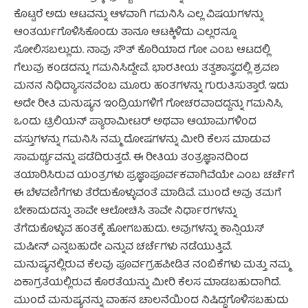
ಕೊಟ್ಟರೆ ಅದು ಆಟವನ್ನು ಆಳವಾಗಿ ಗಮನಿಸಿ ಎಲ್ಲ ವಿಷಯಗಳನ್ನು
ಆಂತರ್ಯಗೊಳಿಸಿಕೊಂಡು ತಾನೂ ಆಟಕ್ಕಿಳಿದು ಎಲ್ಲರನ್ನೂ
ಸೋಲಿಸಬಲ್ಲುದು. ನಾವು ಸೌತ್ ಕೊರಿಯಾದ ಗೋ ಎಂಬ ಆಟದಲ್ಲಿ
ಗೆಲುವು ಕಂಡದನ್ನು ಗಮನಿಸಿದ್ದೇವೆ. ಭಾರತೀಯ ತತ್ವಶಾಸ್ತ್ರದಲ್ಲಿ ಶ್ರವಣ
ಮನನ ನಿಧಿದ್ಯಾಸನವೆಂಬ ಮೂರು ಹಂತಗಳನ್ನು ಗುರುತಿಸುತ್ತಾರೆ. ಇದು
ಅದೇ ರೀತಿ ಮನುಷ್ಯನ ಇಂದ್ರಿಯಗಳಿಗೆ ಗೋಚರವಾದದ್ದನ್ನು ಗಮನಿಸಿ,
ಒಂದು ಟ್ರಿಲಿಯನ್ ಪ್ಯಾರಾಮೀಟರ್ ಅಥವಾ ಆಯಾಮಗಳಿಂದ
ವಸ್ತುಗಳನ್ನು ಗಮನಿಸಿ ನಮ್ಮ ದೋಷಗಳನ್ನು ಮೀರಿ ಕೆಲಸ ಮಾಡುವ
ಸಾಮರ್ಥ್ಯವನ್ನು ಪಡೆದಿರುತ್ತದೆ. ಈ ರೀತಿಯ ತಂತ್ರಜ್ಞಾನದಿಂದ
ತಯಾರಿಸಿರುವ ಯಂತ್ರಗಳು ಪ್ರಜ್ಞಾಪೂರ್ವಕವಾಗಿವೆಯೇ ಎಂಬ ಚರ್ಚೆಗೆ
ಈ ಬೆಳವಣಿಗೆಗಳು ತೆರೆದುಕೊಳ್ಳುವಂತೆ ಮಾಡಿವೆ. ಮುಂದೆ ಅವು ತಮಗೆ
ಬೇಕಾದುದನ್ನು ತಾವೇ ಆಲೋಚಿಸಿ ತಾವೇ ನಿರ್ಧಾರಗಳನ್ನು
ತೆಗೆದುಕೊಳ್ಳುವ ಹಂತಕ್ಕೆ ಹೋಗಬಹುದು. ಅವುಗಳನ್ನು ಕಾನ್ಷಿಯಸ್
ಮಷೀನ್ ಎನ್ನಬಹುದೇ ಎನ್ನುವ ಚರ್ಚೆಗಳು ನಡೆಯುತ್ತಿವೆ.
ಮನುಷ್ಯನಲ್ಲಿರುವ ಕೆಲವು ಪೂರ್ವಗ್ರಹಪೀಡಿತ ನಂಬಿಕೆಗಳು ಮತ್ತು ನಮ್ಮ
ಏಕಾಗ್ರತೆಯಲ್ಲಿರುವ ಕೊರತೆಯನ್ನು ಮೀರಿ ಕೆಲಸ ಮಾಡಬಹುದಾಗಿದೆ.
ಮುಂದೆ ಮನುಷ್ಯನನ್ನು ವಾಹನ ಚಾಲನೆಯಿಂದ ನಿಷಿದ್ಧಗೊಳಿಸಬಹುದು