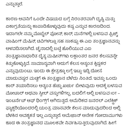
ಎನ್ನುತ್ತಾರೆ.
ಕಾರಣ ಅವನಿಗೆ ಒಂದೇ ವಿಷಯದ ಬಗ್ಗೆ ನಿರಂತರವಾಗಿ ದೃಷ್ಟಿ ಮತ್ತು
ಏಕಾಗ್ರತೆಯನ್ನು ಕಾಪಾಡಿಕೊಳ್ಳುವುದು ಕಷ್ಟ ಎನ್ನುವ ಕಾರಣದಿಂದ.
ಇದಾಗಲೇ ನಮ್ಮ ಮೊಬೈಲ್ ಫೋನ್, ಕಾರ್, ಮನೆಗಳಲ್ಲಿ ಬಳಸುವ ಫ್ರಿಜ್ಡ್,
ವಾಷಿಂಗ್ ಮೆಷಿನ್, ಟಿವಿಗಳಲ್ಲೂ ಸಹ ಸಾಕಷ್ಟು ಈ ಎಐ ತಂತ್ರಜ್ಞಾನವನ್ನು
ಅಳವಡಿಸಲಾಗಿದೆ. ಚೈನಾದಲ್ಲಿ ಬಟ್ಟೆ ಹೊಲಿಯುವ ಎಐ
ತಂತ್ರಜ್ಞಾನಾಧಾರಿತ ದೈತ್ಯ ಮಷೀನ್‌ಗಳು ಲಕ್ಷಾಂತರ ಜನರ ಕೆಲಸವನ್ನೇ
ಕಿತ್ತುಕೊಳ್ಳುತ್ತಿವೆ. ಸಾಮಾನ್ಯವಾಗಿ ಅಡುಗೆ ಕೆಲಸ ಅತ್ಯಂತ ಕ್ಲಿಷ್ಟಕರ
ಎನ್ನುವುದುಂಟು. ಇಂದು ಈ ಕ್ಷೇತ್ರಕ್ಕೂ ಲಗ್ಗೆ ಇಟ್ಟು ಇಡ್ಲಿ ದೋಸೆ
ಮಾಡುವಷ್ಟರ ಮಟ್ಟಿಗೆ ಈ ತಂತ್ರಜ್ಞಾನ ಬೆಳೆದು ನಿಂತಿದೆ. ಇವತ್ತು ಒಂದು
ಕಾರ್ ತಯಾರಿಸಲು ಅತ್ಯಂತ ಹೆಚ್ಚು ಖರ್ಚು ಬೀಳುವುದು ಅದಕ್ಕೆ ಬಳಸುವ
ಮೋಟಾರ್ ಅಥವಾ ಸ್ಟೀಲ್ ವಸ್ತುಗಳಿಗಲ್ಲ, ಬದಲಿಗೆ ಅಲ್ಲಿ ಬಳಸುವ IOT –
ಇಂಟರ್ನೆಟ್ ಆಫ್ ಥಿಂಗ್ಸ್‌ಗೆ ಆಗಿರುತ್ತದೆ. ಅಮೆರಿಕದ ಜನರಲ್ ಎಲೆಕ್ಟ್ರಿಕ್
ಫ್ಯಾಕ್ಟರಿಯೊಂದರಲ್ಲಿ ಯಂತ್ರ ಮಾನವರೇ ಕೆಲಸ ಮಾಡುವುದರಿಂದ ಅಲ್ಲಿ
ಬೆಳಕಿನ ಅವಶ್ಯಕತೆ ಇಲ್ಲ ಎನ್ನುತ್ತಾರೆ. ಅಮೆಜಾ಼ನ್ ಅನೇಕ ಗೋದಾಮುಗಳು
ಕೂಡ ಈ ತಂತ್ರಜ್ಞಾನದ ಮೂಲಕವೇ ನಿರ್ವಹಿಸುತ್ತಿರುವುದಾಗಿದೆ. ಹೀಗೆ