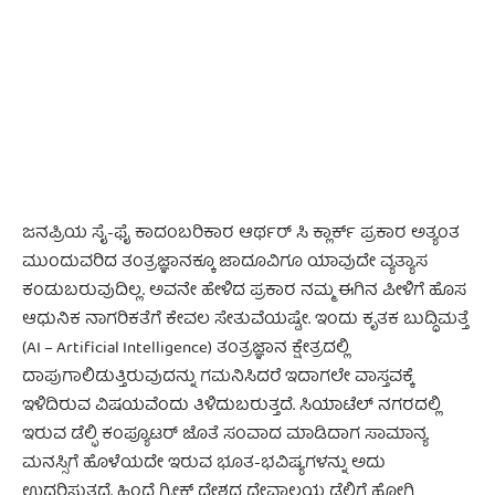
- Advertisement -
ಜನಪ್ರಿಯ ಸೈ-ಫೈ ಕಾದಂಬರಿಕಾರ ಆರ್ಥರ್ ಸಿ ಕ್ಲಾರ್ಕ್ ಪ್ರಕಾರ ಅತ್ಯಂತ
ಮುಂದುವರಿದ ತಂತ್ರಜ್ಞಾನಕ್ಕೂ ಜಾದೂವಿಗೂ ಯಾವುದೇ ವ್ಯತ್ಯಾಸ
ಕಂಡುಬರುವುದಿಲ್ಲ. ಅವನೇ ಹೇಳಿದ ಪ್ರಕಾರ ನಮ್ಮ ಈಗಿನ ಪೀಳಿಗೆ ಹೊಸ
ಆಧುನಿಕ ನಾಗರಿಕತೆಗೆ ಕೇವಲ ಸೇತುವೆಯಷ್ಟೇ. ಇಂದು ಕೃತಕ ಬುದ್ಧಿಮತ್ತೆ
(AI – Artificial Intelligence) ತಂತ್ರಜ್ಞಾನ ಕ್ಷೇತ್ರದಲ್ಲಿ
ದಾಪುಗಾಲಿಡುತ್ತಿರುವುದನ್ನು ಗಮನಿಸಿದರೆ ಇದಾಗಲೇ ವಾಸ್ತವಕ್ಕೆ
ಇಳಿದಿರುವ ವಿಷಯವೆಂದು ತಿಳಿದುಬರುತ್ತದೆ. ಸಿಯಾಟೆಲ್ ನಗರದಲ್ಲಿ
ಇರುವ ಡೆಲ್ಫಿ ಕಂಪ್ಯೂಟರ್ ಜೊತೆ ಸಂವಾದ ಮಾಡಿದಾಗ ಸಾಮಾನ್ಯ
ಮನಸ್ಸಿಗೆ ಹೊಳೆಯದೇ ಇರುವ ಭೂತ-ಭವಿಷ್ಯಗಳನ್ನು ಅದು
ಉದ್ಘರಿಸುತ್ತದೆ. ಹಿಂದೆ ಗ್ರೀಕ್ ದೇಶದ ದೇವಾಲಯ ಡೆಲ್ಫಿಗೆ ಹೋಗಿ