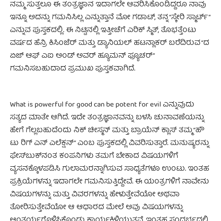
ನಮ್ಮ ಸುತ್ತಲೂ ಈ ತಂತ್ರಜ್ಞಾನ ಇದಾಗಲೇ ಆವರಿಸಿಕೊಂಡಿದ್ದರೂ ನಾವು
ಇನ್ನೂ ಅದನ್ನು ಗಮನಿಸಿಲ್ಲ ಎನ್ನುತ್ತಾನೆ ಮೋ ಗಡಾಟ್, ತನ್ನ “ಸ್ಕೇರಿ ಸ್ಮಾರ್ಟ್”
ಎನ್ನುವ ಪುಸ್ತಕದಲ್ಲಿ. ಈ ನಿಟ್ಟಿನಲ್ಲಿ ಇತ್ತೀಚೆಗೆ ಎರಿಕ್ ಸ್ಮಿತ್, ತೊಭತ್ತೆಂಟು
ವರ್ಷದ ಹೆನ್ರಿ ಕಿಸಿಂಜೆರ್ ಮತ್ತು ಡ್ಯಾನಿಯಲ್ ಹಟನ್ಲಾಕರ್ ಬರೆದಿರುವ “ದ
ಏಜ್ ಆಫ್ ಎಐ ಅಂಡ್ ಅವರ್ ಹ್ಯೂಮನ್ ಫ್ಯೂಚರ್”
ಗಮನಿಸಬಹುದಾದ ಪ್ರಮುಖ ಪುಸ್ತಕವಾಗಿದೆ.
What is powerful for good can be potent for evil ಎನ್ನುವುದು
ಸತ್ಯದ ಮಾತೇ ಆಗಿದೆ. ಇದೇ ತಂತ್ರಜ್ಞಾನವನ್ನು ಬಳಸಿ ಚುನಾವಣೆಯನ್ನು
ಹೇಗೆ ಗೆಲ್ಲಬಹುದೆಂದು ನಿಕ್ ಚೀಸ್ಮನ್ ಮತ್ತು ಬ್ರಾಯೆನ್ ಕ್ಲಾಸ್ ತಮ್ಮ “ಹೌ
ಟು ರಿಗ್ ಎನ್ ಎಲೆಕ್ಷನ್” ಎಂಬ ಪುಸ್ತಕದಲ್ಲಿ ವಿವರಿಸುತ್ತಾರೆ. ಮನುಷ್ಯರನ್ನು
ಫೇಸ್‌ಬುಕ್‌ನಂತ ಕಂಪನಿಗಳು ತಮಗೆ ಬೇಕಾದ ವಿಷಯಗಳಿಗೆ
ವ್ಯಸನಕ್ಕೊಳಪಡಿಸಿ ಗುಲಾಮರನ್ನಾಗಿಸುವ ಸಾಧ್ಯತೆಗಳೂ ಉಂಟು. ಇಂತಹ
ಪ್ರಕ್ರಿಯೆಗಳನ್ನು ಇದಾಗಲೇ ಗಮನಿಸುತ್ತಿದ್ದೇವೆ. ಈ ಯಂತ್ರಗಳಿಗೆ ನಾವೇನು
ವಿಷಯಗಳನ್ನು ಮತ್ತು ವಿವರಗಳನ್ನು ಹೇಳುತ್ತೇವೆಯೋ ಅಥವಾ
ತೋರಿಸುತ್ತೇವೆಯೋ ಆ ಆಧಾರದ ಮೇಲೆ ಅವು ವಿಷಯಗಳನ್ನು
ಆಂತರ್ಯಗೊಳಿಸಿಕೊಂಡು ಕಾರ್ಯಕ್ಕಿಳಿಯುತ್ತವೆ. ಇಂತಹ ಸಂದರ್ಭದಲ್ಲಿ